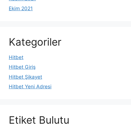
Ekim 2021
Kategoriler
Hitbet
Hitbet Giriş
Hitbet Şikayet
Hitbet Yeni Adresi
Etiket Bulutu