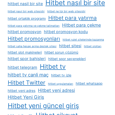
Hitbet nasıl bir site
hitbet nasil bir site
hitbet nasıl bir web sitesidir
hitbet ne tür bir web sitesidir
Hitbet para yatırma
hitbet ortaklık programı
Hitbet para çekme
hitbet para yatırma ve çekme talimatları
hitbet promosyon
hitbet promosyon kodu
Hitbet promosyonları
hitbet rulet sitelerinde kazanma
hitbet sitesi
hitbet saha hesap açma destek sitesi
hitbet slotları
hitbet slot makineleri
hitbet sorun çözümü
hitbet spor bahisleri
hitbet spor seçenekleri
Hitbet tv
hitbet telegram
hitbet tv canli maç
hitbet tv izle
Hitbet Twitter
hitbet whatsapp
hitbet uygulamaları
Hitbet yeni adresi
hitbet yeni adres
Hitbet Yeni Giriş
Hitbet yeni güncel giriş