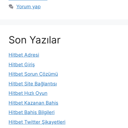
Yorum yap
Son Yazılar
Hitbet Adresi
Hitbet Giriş
Hitbet Sorun Çözümü
Hitbet Site Bağlantısı
Hitbet Hızlı Oyun
Hitbet Kazanan Bahis
Hitbet Bahis Bilgileri
Hitbet Twitter Şikayetleri