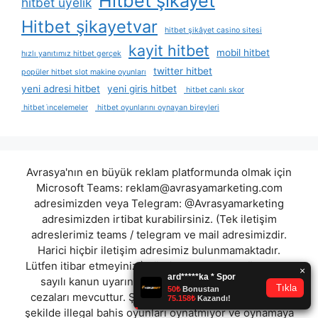
Hitbet şikayet
hitbet üyelik
Hitbet şikayetvar
hitbet şikâyet casino sitesi
kayit hitbet
mobil hitbet
hızlı yanıtımız hitbet gerçek
twitter hitbet
popüler hitbet slot makine oyunları
yeni adresi hitbet
yeni giris hitbet
hitbet canlı skor
hitbet i̇ncelemeler
hitbet oyunlarını oynayan bireyleri
Avrasya'nın en büyük reklam platformunda olmak için
Microsoft Teams:
reklam@avrasyamarketing.com
adresimizden veya Telegram: @Avrasyamarketing
adresimizden irtibat kurabilirsiniz. (Tek iletişim
adreslerimiz teams / telegram ve mail adresimizdir.
Harici hiçbir iletişim adresimiz bulunmamaktadır.
Lütfen itibar etmeyiniz.) Türkiye yasalarına göre 7258
sayılı kanun uyarınca yasa dışı bahis oynamanın
cezaları mevcuttur. Şu an bulunduğunuz site hiç bir
şekilde illegal bahis oyunları oynatmıyor ve oynamaya