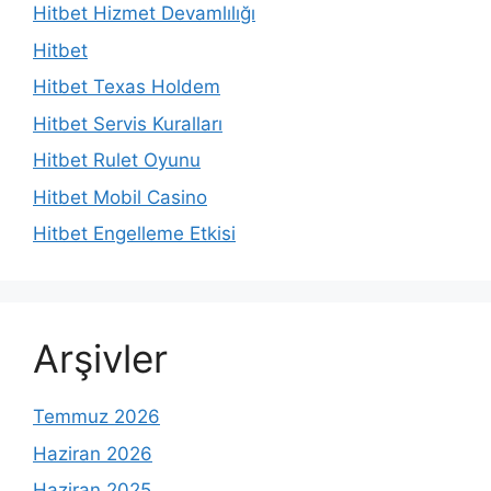
Hitbet Hizmet Devamlılığı
Hitbet
Hitbet Texas Holdem
Hitbet Servis Kuralları
Hitbet Rulet Oyunu
Hitbet Mobil Casino
Hitbet Engelleme Etkisi
Arşivler
Temmuz 2026
Haziran 2026
Haziran 2025