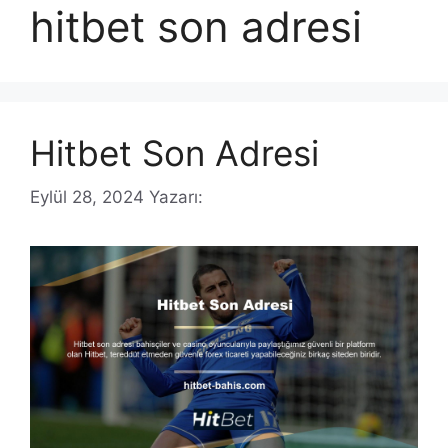
hitbet son adresi
Hitbet Son Adresi
Eylül 28, 2024
Yazarı: