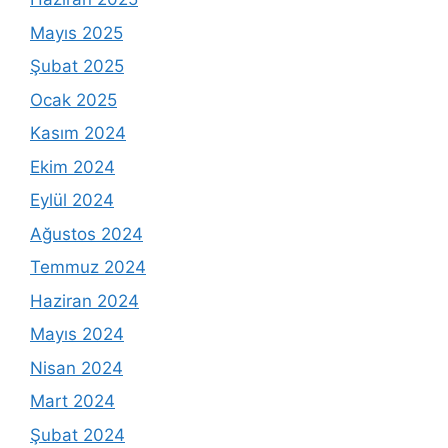
Mayıs 2025
Şubat 2025
Ocak 2025
Kasım 2024
Ekim 2024
Eylül 2024
Ağustos 2024
Temmuz 2024
Haziran 2024
Mayıs 2024
Nisan 2024
Mart 2024
Şubat 2024