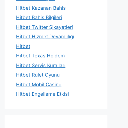
Hitbet Kazanan Bahis
Hitbet Bahis Bilgileri
Hitbet Twitter Şikayetleri
Hitbet Hizmet Devamlılığı
Hitbet
Hitbet Texas Holdem
Hitbet Servis Kuralları
Hitbet Rulet Oyunu
Hitbet Mobil Casino
Hitbet Engelleme Etkisi