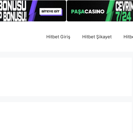
Hitbet Giriş
Hitbet Şikayet
Hitb