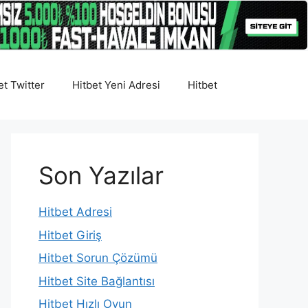
et Twitter
Hitbet Yeni Adresi
Hitbet
Son Yazılar
Hitbet Adresi
Hitbet Giriş
Hitbet Sorun Çözümü
Hitbet Site Bağlantısı
Hitbet Hızlı Oyun