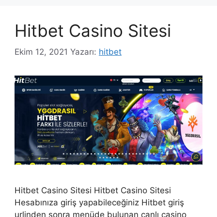
Hitbet Casino Sitesi
Ekim 12, 2021
Yazarı:
hitbet
Hitbet Casino Sitesi Hitbet Casino Sitesi
Hesabınıza giriş yapabileceğiniz Hitbet giriş
urlinden sonra menüde bulunan canlı casino