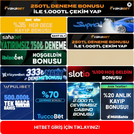
×
HITBET GİRİŞ İÇİN TIKLAYINIZ!