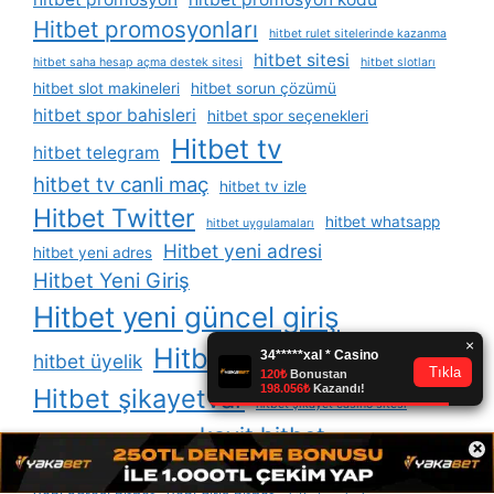
Hitbet promosyonları
hitbet rulet sitelerinde kazanma
hitbet sitesi
hitbet saha hesap açma destek sitesi
hitbet slotları
hitbet slot makineleri
hitbet sorun çözümü
hitbet spor bahisleri
hitbet spor seçenekleri
Hitbet tv
hitbet telegram
hitbet tv canli maç
hitbet tv izle
Hitbet Twitter
hitbet whatsapp
hitbet uygulamaları
Hitbet yeni adresi
hitbet yeni adres
Hitbet Yeni Giriş
Hitbet yeni güncel giriş
Hitbet şikayet
hitbet üyelik
Hitbet şikayetvar
hitbet şikâyet casino sitesi
kayit hitbet
mobil hitbet
hızlı yanıtımız hitbet gerçek
×
twitter hitbet
popüler hitbet slot makine oyunları