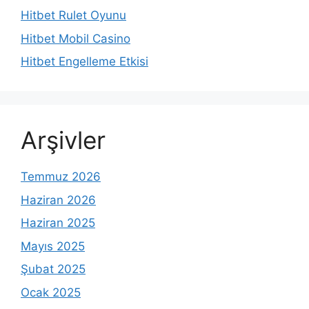
Hitbet Rulet Oyunu
Hitbet Mobil Casino
Hitbet Engelleme Etkisi
Arşivler
Temmuz 2026
Haziran 2026
Haziran 2025
Mayıs 2025
Şubat 2025
Ocak 2025