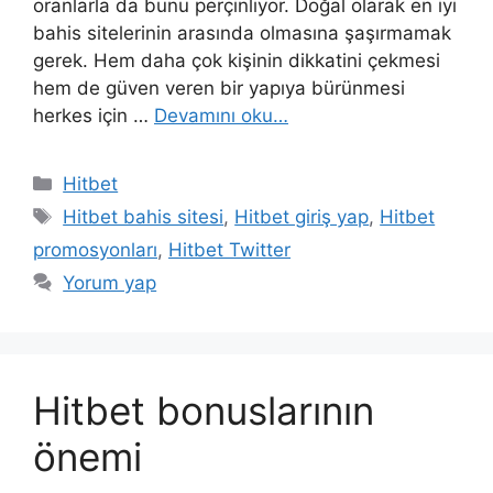
oranlarla da bunu perçinliyor. Doğal olarak en iyi
bahis sitelerinin arasında olmasına şaşırmamak
gerek. Hem daha çok kişinin dikkatini çekmesi
hem de güven veren bir yapıya bürünmesi
herkes için …
Devamını oku…
Kategoriler
Hitbet
Etiketler
Hitbet bahis sitesi
,
Hitbet giriş yap
,
Hitbet
promosyonları
,
Hitbet Twitter
Yorum yap
Hitbet bonuslarının
önemi