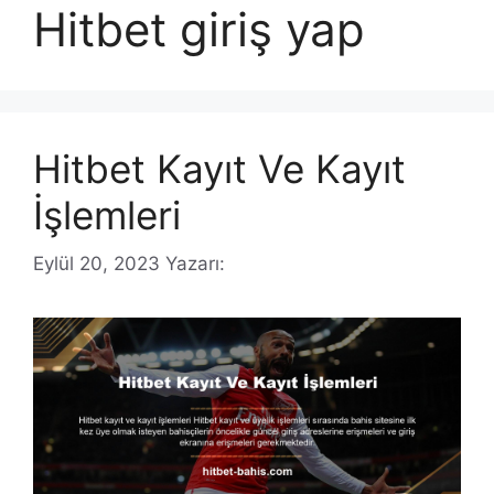
Hitbet giriş yap
Hitbet Kayıt Ve Kayıt
İşlemleri
Eylül 20, 2023
Yazarı: