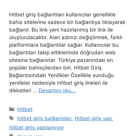
Hitbet giriş bağlantıları kullanıcılar genellikle
bahis sitelerine sadece bir bağlantıya tıklayarak
bağlanır. Bu link yeni hazırlanmış bir link ile
oluşturulacaktır. Alan adınızı değiştirmek, farklı
platformlara bağlantılar sağlar. Kullanıcılar bu
bağlantıları takip ettiklerinde doğrudan web
sitesine bağlanırlar. Türkiye pazarındaki en
popüler bahisçilerden biri. Hitbet Giriş
Bağlantısındaki Yenilikler Özellikle sunduğu
yenilikler nedeniyle Hitbet giriş linkleri ile
dikkatleri …
Devamını oku…
Kategoriler
Hitbet
Etiketler
hitbet giriş bağlantıları
,
Hitbet giriş yap
,
hitbet giriş yapılamıyor