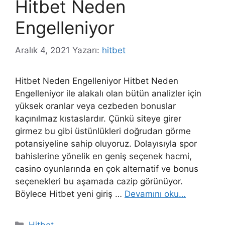
Hitbet Neden
Engelleniyor
Aralık 4, 2021
Yazarı:
hitbet
Hitbet Neden Engelleniyor Hitbet Neden
Engelleniyor ile alakalı olan bütün analizler için
yüksek oranlar veya cezbeden bonuslar
kaçınılmaz kıstaslardır. Çünkü siteye girer
girmez bu gibi üstünlükleri doğrudan görme
potansiyeline sahip oluyoruz. Dolayısıyla spor
bahislerine yönelik en geniş seçenek hacmi,
casino oyunlarında en çok alternatif ve bonus
seçenekleri bu aşamada cazip görünüyor.
Böylece Hitbet yeni giriş …
Devamını oku…
Kategoriler
Hitbet