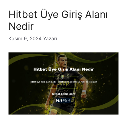
Hitbet Üye Giriş Alanı
Nedir
Kasım 9, 2024
Yazarı: