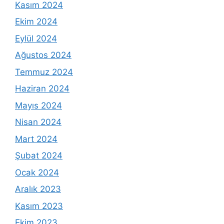
Kasım 2024
Ekim 2024
Eylül 2024
Ağustos 2024
Temmuz 2024
Haziran 2024
Mayıs 2024
Nisan 2024
Mart 2024
Şubat 2024
Ocak 2024
Aralık 2023
Kasım 2023
Ekim 2023