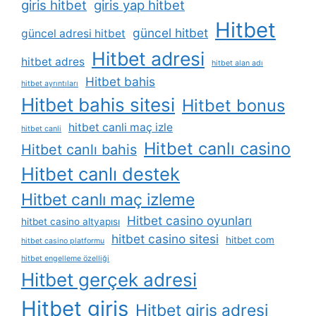
giris hitbet
giris yap hitbet
Hitbet
güncel hitbet
güncel adresi hitbet
Hitbet adresi
hitbet adres
hitbet alan adı
Hitbet bahis
hitbet ayrıntıları
Hitbet bahis sitesi
Hitbet bonus
hitbet canli maç izle
hitbet canli
Hitbet canlı casino
Hitbet canlı bahis
Hitbet canlı destek
Hitbet canlı maç izleme
Hitbet casino oyunları
hitbet casino altyapısı
hitbet casino sitesi
hitbet com
hitbet casino platformu
hitbet engelleme özelliği
Hitbet gerçek adresi
Hitbet giriş
Hitbet giriş adresi