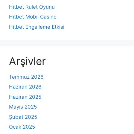
Hitbet Rulet Oyunu
Hitbet Mobil Casino
Hitbet Engelleme Etkisi
Arşivler
Temmuz 2026
Haziran 2026
Haziran 2025
Mayıs 2025
Şubat 2025
Ocak 2025