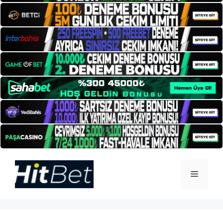
İçeriğe
atla
Menü