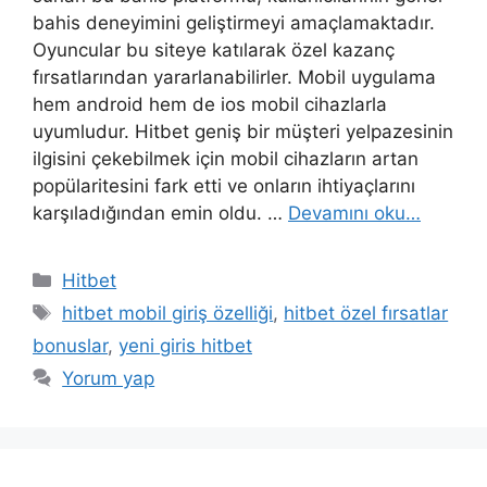
bahis deneyimini geliştirmeyi amaçlamaktadır.
Oyuncular bu siteye katılarak özel kazanç
fırsatlarından yararlanabilirler. Mobil uygulama
hem android hem de ios mobil cihazlarla
uyumludur. Hitbet geniş bir müşteri yelpazesinin
ilgisini çekebilmek için mobil cihazların artan
popülaritesini fark etti ve onların ihtiyaçlarını
karşıladığından emin oldu. …
Devamını oku…
Kategoriler
Hitbet
Etiketler
hitbet mobil giriş özelliği
,
hitbet özel fırsatlar
bonuslar
,
yeni giris hitbet
Yorum yap