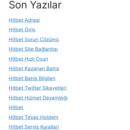
Son Yazılar
Hitbet Adresi
Hitbet Giriş
Hitbet Sorun Çözümü
Hitbet Site Bağlantısı
Hitbet Hızlı Oyun
Hitbet Kazanan Bahis
Hitbet Bahis Bilgileri
Hitbet Twitter Şikayetleri
Hitbet Hizmet Devamlılığı
Hitbet
Hitbet Texas Holdem
Hitbet Servis Kuralları