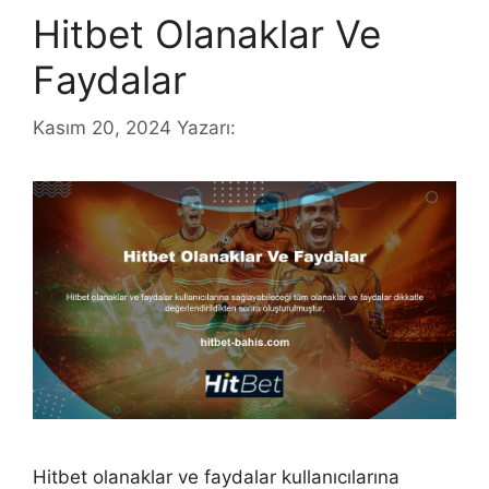
Hitbet Olanaklar Ve
Faydalar
Kasım 20, 2024
Yazarı:
Hitbet olanaklar ve faydalar kullanıcılarına