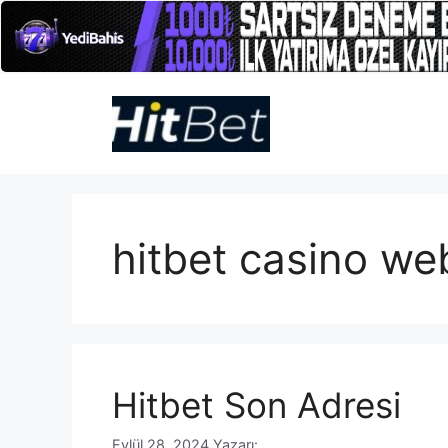
İçeriğe
atla
hitbet casino web
Hitbet Son Adresi
Eylül 28, 2024
Yazarı: