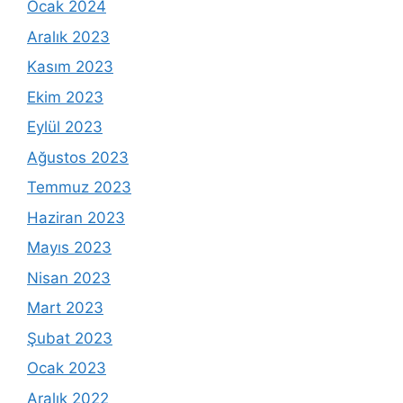
Ocak 2024
Aralık 2023
Kasım 2023
Ekim 2023
Eylül 2023
Ağustos 2023
Temmuz 2023
Haziran 2023
Mayıs 2023
Nisan 2023
Mart 2023
Şubat 2023
Ocak 2023
Aralık 2022