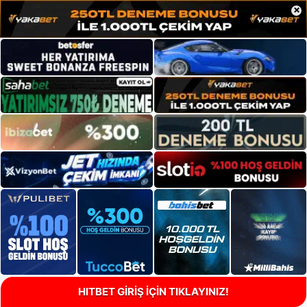
×
HITBET GİRİŞ İÇİN TIKLAYINIZ!