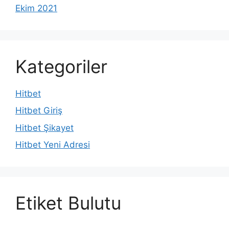
Ekim 2021
Kategoriler
Hitbet
Hitbet Giriş
Hitbet Şikayet
Hitbet Yeni Adresi
Etiket Bulutu