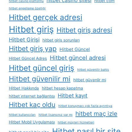
hitbet casino sitesi
hitbet com
hitbet casino platformu
hitbet engelleme özelliği
Hitbet gerçek adresi
Hitbet giriş
Hitbet giriş adresi
Hitbet Girişi
hitbet giriş sorunları
Hitbet giriş yap
Hitbet Güncel
Hitbet güncel adresi
Hitbet Güncel Adres
Hitbet güncel giriş
hitbet güvenilir bahis
Hitbet güvenilir mi
hitbet güvenlir mi
Hitbet Hakkında
hitbet hesap kapatma
Hitbet kayıt
hitbet i̇nternet bağlantısı
Hitbet kaç oldu
hitbet konuşmacı çok fazla ayrıntıya
hitbet maç izle
hitbet kullanıcıları
hitbet lisansınız var mı
Hitbet Mobil Uygulaması
hitbet müşteri hizmetleri
Hitbet nasıl bir site