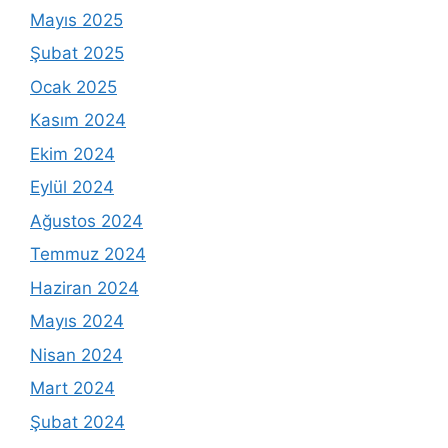
Mayıs 2025
Şubat 2025
Ocak 2025
Kasım 2024
Ekim 2024
Eylül 2024
Ağustos 2024
Temmuz 2024
Haziran 2024
Mayıs 2024
Nisan 2024
Mart 2024
Şubat 2024