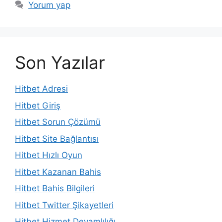
Yorum yap
Son Yazılar
Hitbet Adresi
Hitbet Giriş
Hitbet Sorun Çözümü
Hitbet Site Bağlantısı
Hitbet Hızlı Oyun
Hitbet Kazanan Bahis
Hitbet Bahis Bilgileri
Hitbet Twitter Şikayetleri
Hitbet Hizmet Devamlılığı