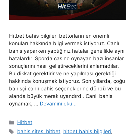
Hitbet bahis bilgileri bettorların en önemli
konuları hakkında bilgi vermek istiyoruz. Canlı
bahis yaparken yaptığınız hatalar genellikle aynı
hatalardır. Sporda casino oynayan bazı insanlar
sonuçlarını nasıl geliştireceklerini anlamadılar.
Bu dikkat gerektirir ve ne yapılması gerektiği
hakkında konuşmak istiyoruz. Son yıllarda, çoğu
bahisçi canlı bahis seçeneklerine döndü ve bu
alanda büyük merak uyandırdı. Canlı bahis
oynamak, …
Devamını oku…
Kategoriler
Hitbet
Etiketler
bahis sitesi hitbet
,
hitbet bahis bilgileri
,