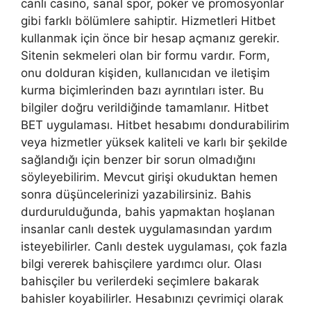
canlı casino, sanal spor, poker ve promosyonlar
gibi farklı bölümlere sahiptir. Hizmetleri Hitbet
kullanmak için önce bir hesap açmanız gerekir.
Sitenin sekmeleri olan bir formu vardır. Form,
onu dolduran kişiden, kullanıcıdan ve iletişim
kurma biçimlerinden bazı ayrıntıları ister. Bu
bilgiler doğru verildiğinde tamamlanır. Hitbet
BET uygulaması. Hitbet hesabımı dondurabilirim
veya hizmetler yüksek kaliteli ve karlı bir şekilde
sağlandığı için benzer bir sorun olmadığını
söyleyebilirim. Mevcut girişi okuduktan hemen
sonra düşüncelerinizi yazabilirsiniz. Bahis
durdurulduğunda, bahis yapmaktan hoşlanan
insanlar canlı destek uygulamasından yardım
isteyebilirler. Canlı destek uygulaması, çok fazla
bilgi vererek bahisçilere yardımcı olur. Olası
bahisçiler bu verilerdeki seçimlere bakarak
bahisler koyabilirler. Hesabınızı çevrimiçi olarak