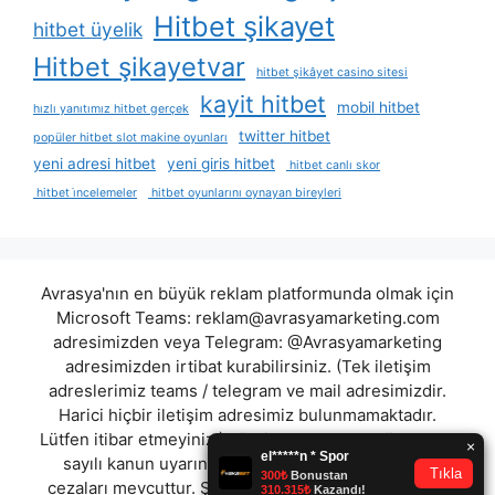
Hitbet şikayet
hitbet üyelik
Hitbet şikayetvar
hitbet şikâyet casino sitesi
kayit hitbet
mobil hitbet
hızlı yanıtımız hitbet gerçek
twitter hitbet
popüler hitbet slot makine oyunları
yeni adresi hitbet
yeni giris hitbet
hitbet canlı skor
hitbet i̇ncelemeler
hitbet oyunlarını oynayan bireyleri
Avrasya'nın en büyük reklam platformunda olmak için
Microsoft Teams:
reklam@avrasyamarketing.com
adresimizden veya Telegram: @Avrasyamarketing
adresimizden irtibat kurabilirsiniz. (Tek iletişim
adreslerimiz teams / telegram ve mail adresimizdir.
Harici hiçbir iletişim adresimiz bulunmamaktadır.
Lütfen itibar etmeyiniz.) Türkiye yasalarına göre 7258
sayılı kanun uyarınca yasa dışı bahis oynamanın
cezaları mevcuttur. Şu an bulunduğunuz site hiç bir