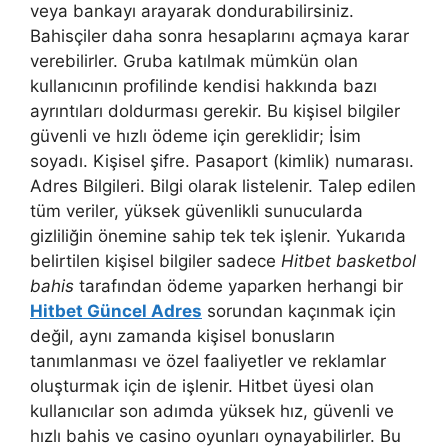
veya bankayı arayarak dondurabilirsiniz.
Bahisçiler daha sonra hesaplarını açmaya karar
verebilirler. Gruba katılmak mümkün olan
kullanıcının profilinde kendisi hakkında bazı
ayrıntıları doldurması gerekir. Bu kişisel bilgiler
güvenli ve hızlı ödeme için gereklidir; İsim
soyadı. Kişisel şifre. Pasaport (kimlik) numarası.
Adres Bilgileri. Bilgi olarak listelenir. Talep edilen
tüm veriler, yüksek güvenlikli sunucularda
gizliliğin önemine sahip tek tek işlenir. Yukarıda
belirtilen kişisel bilgiler sadece
Hitbet basketbol
bahis
tarafından ödeme yaparken herhangi bir
Hitbet Güncel Adres
sorundan kaçınmak için
değil, aynı zamanda kişisel bonusların
tanımlanması ve özel faaliyetler ve reklamlar
oluşturmak için de işlenir. Hitbet üyesi olan
kullanıcılar son adımda yüksek hız, güvenli ve
hızlı bahis ve casino oyunları oynayabilirler. Bu