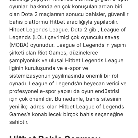
oyunları hakkında en çok konuşulanlardan biri
olan Dota 2 maçlarının sonucu bahisler, güvenilir
bahis platformu Hitbet aracılığıyla yapılabilir.
Hitbet Legends League. Dota 2 gibi, League of
Legends (LOL) çevrimiçi çok oyunculu savaş
(MOBA) oyunudur. League of Legends’ın yapım
şirketi olan Riot Games, düzinelerce
şampiyonluk ve ulusal Hitbet Legends League
liginin kuruluşunda ve e-spor ve
sistemizasyonun yayılmasında önemli bir rol
oynadı. League of Legends’ın heyecan verici ve
profesyonel e-spor yapısı da oyun endüstrisi
için çok önemlidir. Bu nedenle, bahis sitesinin
yenilikçi adresi olan Hitbet League of Legends
Games’e konabilecek birçok bahis seçeneğine
sahiptir.