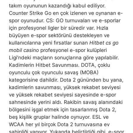
takım oyununun kazandığı kabul ediliyor.
Counter Strike Go en çok izlenen ve oynanan e-
spor oyunudur. CS: GO turnuvaları ve e-sporlar
için profesyonel ligler bir süredir var. Hızla
büyüyen e-spor sektörünü destekleyen ve
kullanıcılarına yeni fırsatlar sunan
Hitbet cs go
mobil casino
profesyonel e-spor kulüpleri
Ligi’ndeki maçların sonuçlarına göre yapılabilir.
Kadimlerin Hitbet Savunması. DOTA, çoklu
oyunculu çok oyunculu savaş (MOBA)
kategorisine dahildir. Dota 2 gününden bu yana,
kadimlerin savunması, yüksek rekabet seviyesi
ve yüksek rekabet seviyesi sayesinde e-spor
sahnesinde yerini aldı. Rakibin savaş alanındaki
bölgesini işgal etmek için tasarlanmış Dota 2,
beş kişilik gruplar halinde oynuyor. ESL ve
WCAA her yıl birçok Dota 2 turnuvasına ev
sahipliği yapıyor. Yukarıda belirtildiği gibi, e-spor