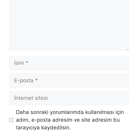
İsim
E-
posta
İnternet
sitesi
Daha sonraki yorumlarımda kullanılması için
adım, e-posta adresim ve site adresim bu
tarayıcıya kaydedilsin.