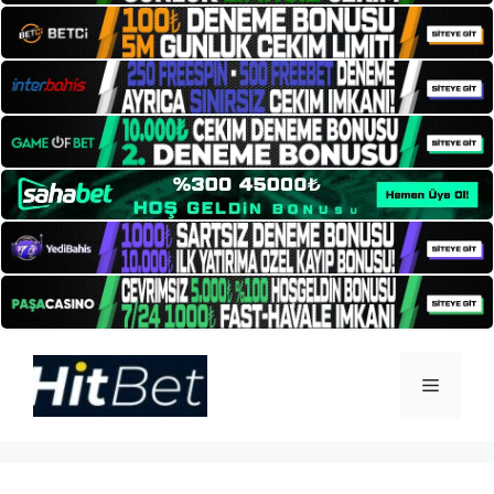
İçeriğe
atla
Menü