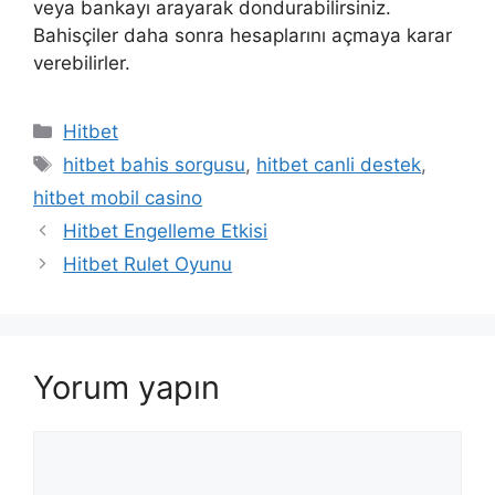
veya bankayı arayarak dondurabilirsiniz.
Bahisçiler daha sonra hesaplarını açmaya karar
verebilirler.
Kategoriler
Hitbet
Etiketler
hitbet bahis sorgusu
,
hitbet canli destek
,
hitbet mobil casino
Hitbet Engelleme Etkisi
Hitbet Rulet Oyunu
Yorum yapın
Yorum