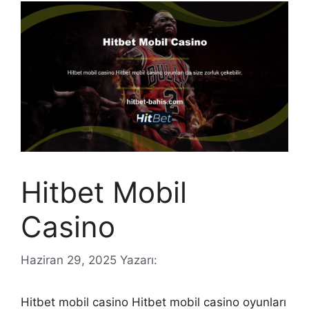
Hitbet Mobil
Casino
Haziran 29, 2025
Yazarı:
Hitbet mobil casino Hitbet mobil casino oyunları