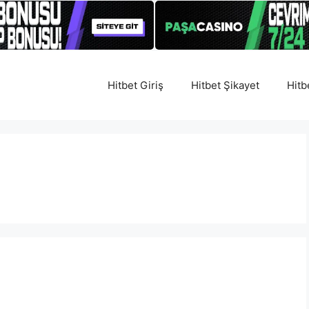
Hitbet Giriş
Hitbet Şikayet
Hitb