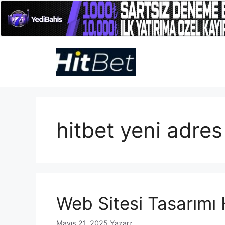
İçeriğe
atla
hitbet yeni adres
Web Sitesi Tasarımı 
Mayıs 21, 2025
Yazarı: