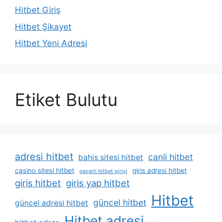
Hitbet Giriş
Hitbet Şikayet
Hitbet Yeni Adresi
Etiket Bulutu
adresi hitbet
canli hitbet
bahis sitesi hitbet
casino sitesi hitbet
giris adresi hitbet
geçerli hitbet girişi
giris hitbet
giris yap hitbet
Hitbet
güncel hitbet
güncel adresi hitbet
Hitbet adresi