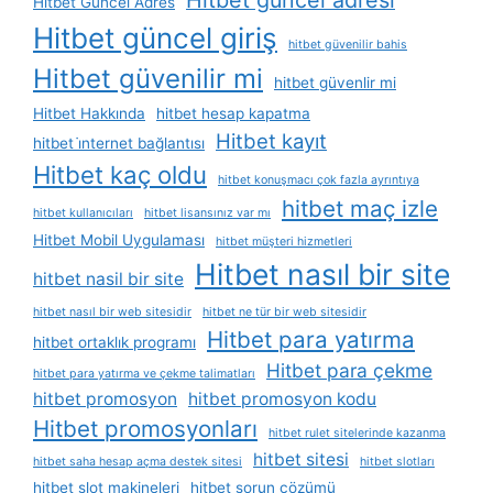
Hitbet güncel adresi
Hitbet Güncel Adres
Hitbet güncel giriş
hitbet güvenilir bahis
Hitbet güvenilir mi
hitbet güvenlir mi
Hitbet Hakkında
hitbet hesap kapatma
Hitbet kayıt
hitbet i̇nternet bağlantısı
Hitbet kaç oldu
hitbet konuşmacı çok fazla ayrıntıya
hitbet maç izle
hitbet kullanıcıları
hitbet lisansınız var mı
Hitbet Mobil Uygulaması
hitbet müşteri hizmetleri
Hitbet nasıl bir site
hitbet nasil bir site
hitbet nasıl bir web sitesidir
hitbet ne tür bir web sitesidir
Hitbet para yatırma
hitbet ortaklık programı
Hitbet para çekme
hitbet para yatırma ve çekme talimatları
hitbet promosyon
hitbet promosyon kodu
Hitbet promosyonları
hitbet rulet sitelerinde kazanma
hitbet sitesi
hitbet saha hesap açma destek sitesi
hitbet slotları
hitbet slot makineleri
hitbet sorun çözümü