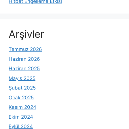
Hitbet Engelleme Etkisi
Arşivler
Temmuz 2026
Haziran 2026
Haziran 2025
Mayıs 2025
Şubat 2025
Ocak 2025
Kasım 2024
Ekim 2024
Eylül 2024