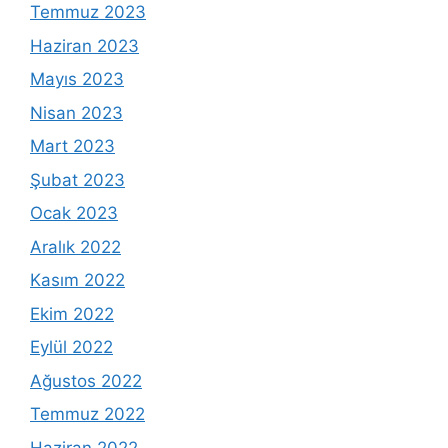
Temmuz 2023
Haziran 2023
Mayıs 2023
Nisan 2023
Mart 2023
Şubat 2023
Ocak 2023
Aralık 2022
Kasım 2022
Ekim 2022
Eylül 2022
Ağustos 2022
Temmuz 2022
Haziran 2022