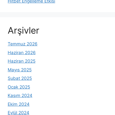
Hitbet Engelleme Etkisi
Arşivler
Temmuz 2026
Haziran 2026
Haziran 2025
Mayıs 2025
Şubat 2025
Ocak 2025
Kasım 2024
Ekim 2024
Eylül 2024