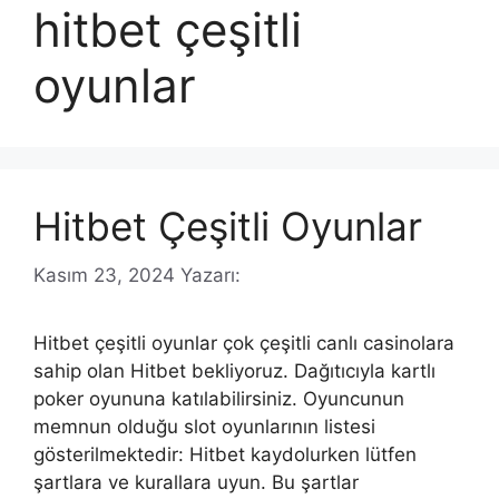
hitbet çeşitli
oyunlar
Hitbet Çeşitli Oyunlar
Kasım 23, 2024
Yazarı:
Hitbet çeşitli oyunlar çok çeşitli canlı casinolara
sahip olan Hitbet bekliyoruz. Dağıtıcıyla kartlı
poker oyununa katılabilirsiniz. Oyuncunun
memnun olduğu slot oyunlarının listesi
gösterilmektedir: Hitbet kaydolurken lütfen
şartlara ve kurallara uyun. Bu şartlar