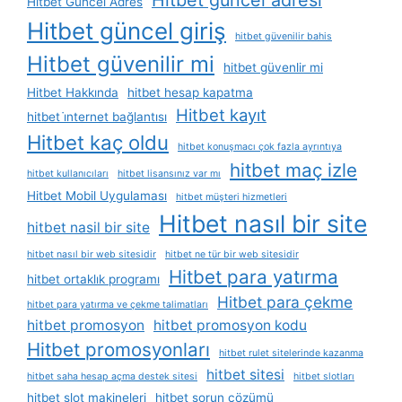
Hitbet güncel adresi
Hitbet Güncel Adres
Hitbet güncel giriş
hitbet güvenilir bahis
Hitbet güvenilir mi
hitbet güvenlir mi
Hitbet Hakkında
hitbet hesap kapatma
Hitbet kayıt
hitbet i̇nternet bağlantısı
Hitbet kaç oldu
hitbet konuşmacı çok fazla ayrıntıya
hitbet maç izle
hitbet kullanıcıları
hitbet lisansınız var mı
Hitbet Mobil Uygulaması
hitbet müşteri hizmetleri
Hitbet nasıl bir site
hitbet nasil bir site
hitbet nasıl bir web sitesidir
hitbet ne tür bir web sitesidir
Hitbet para yatırma
hitbet ortaklık programı
Hitbet para çekme
hitbet para yatırma ve çekme talimatları
hitbet promosyon
hitbet promosyon kodu
Hitbet promosyonları
hitbet rulet sitelerinde kazanma
hitbet sitesi
hitbet saha hesap açma destek sitesi
hitbet slotları
hitbet slot makineleri
hitbet sorun çözümü