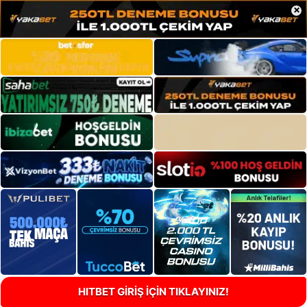
×
HITBET GİRİŞ İÇİN TIKLAYINIZ!