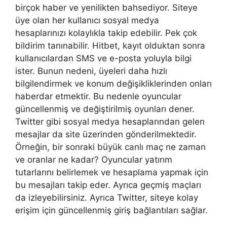
birçok haber ve yenilikten bahsediyor. Siteye
üye olan her kullanıcı sosyal medya
hesaplarınızı kolaylıkla takip edebilir. Pek çok
bildirim tanınabilir. Hitbet, kayıt olduktan sonra
kullanıcılardan SMS ve e-posta yoluyla bilgi
ister. Bunun nedeni, üyeleri daha hızlı
bilgilendirmek ve konum değişikliklerinden onları
haberdar etmektir. Bu nedenle oyuncular
güncellenmiş ve değiştirilmiş oyunları dener.
Twitter gibi sosyal medya hesaplarından gelen
mesajlar da site üzerinden gönderilmektedir.
Örneğin, bir sonraki büyük canlı maç ne zaman
ve oranlar ne kadar? Oyuncular yatırım
tutarlarını belirlemek ve hesaplama yapmak için
bu mesajları takip eder. Ayrıca geçmiş maçları
da izleyebilirsiniz. Ayrıca Twitter, siteye kolay
erişim için güncellenmiş giriş bağlantıları sağlar.