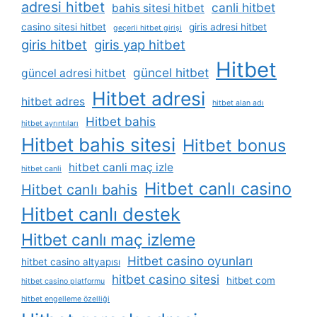
adresi hitbet
canli hitbet
bahis sitesi hitbet
casino sitesi hitbet
giris adresi hitbet
geçerli hitbet girişi
giris hitbet
giris yap hitbet
Hitbet
güncel hitbet
güncel adresi hitbet
Hitbet adresi
hitbet adres
hitbet alan adı
Hitbet bahis
hitbet ayrıntıları
Hitbet bahis sitesi
Hitbet bonus
hitbet canli maç izle
hitbet canli
Hitbet canlı casino
Hitbet canlı bahis
Hitbet canlı destek
Hitbet canlı maç izleme
Hitbet casino oyunları
hitbet casino altyapısı
hitbet casino sitesi
hitbet com
hitbet casino platformu
hitbet engelleme özelliği