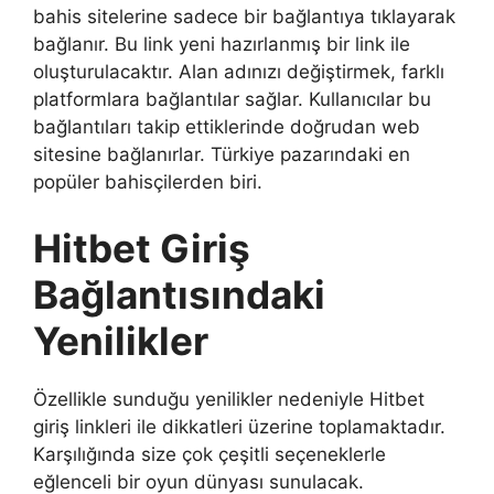
bahis sitelerine sadece bir bağlantıya tıklayarak
bağlanır. Bu link yeni hazırlanmış bir link ile
oluşturulacaktır. Alan adınızı değiştirmek, farklı
platformlara bağlantılar sağlar. Kullanıcılar bu
bağlantıları takip ettiklerinde doğrudan web
sitesine bağlanırlar. Türkiye pazarındaki en
popüler bahisçilerden biri.
Hitbet Giriş
Bağlantısındaki
Yenilikler
Özellikle sunduğu yenilikler nedeniyle Hitbet
giriş linkleri ile dikkatleri üzerine toplamaktadır.
Karşılığında size çok çeşitli seçeneklerle
eğlenceli bir oyun dünyası sunulacak.