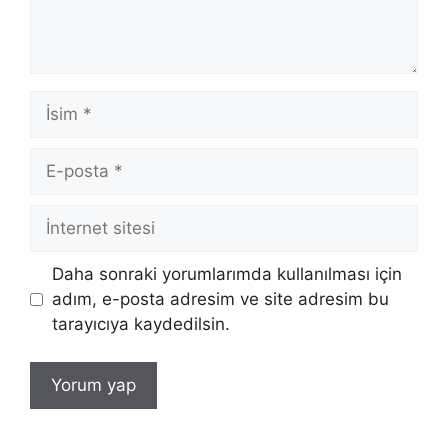
İsim
E-
posta
İnternet
sitesi
Daha sonraki yorumlarımda kullanılması için
adım, e-posta adresim ve site adresim bu
tarayıcıya kaydedilsin.