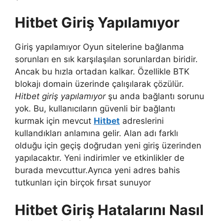
Hitbet Giriş Yapılamıyor
Giriş yapılamıyor Oyun sitelerine bağlanma
sorunları en sık karşılaşılan sorunlardan biridir.
Ancak bu hızla ortadan kalkar. Özellikle BTK
blokajı domain üzerinde çalışılarak çözülür.
Hitbet giriş yapılamıyor
şu anda bağlantı sorunu
yok. Bu, kullanıcıların güvenli bir bağlantı
kurmak için mevcut
Hitbet
adreslerini
kullandıkları anlamına gelir. Alan adı farklı
olduğu için geçiş doğrudan yeni giriş üzerinden
yapılacaktır. Yeni indirimler ve etkinlikler de
burada mevcuttur.Ayrıca yeni adres bahis
tutkunları için birçok fırsat sunuyor
Hitbet Giriş Hatalarını Nasıl