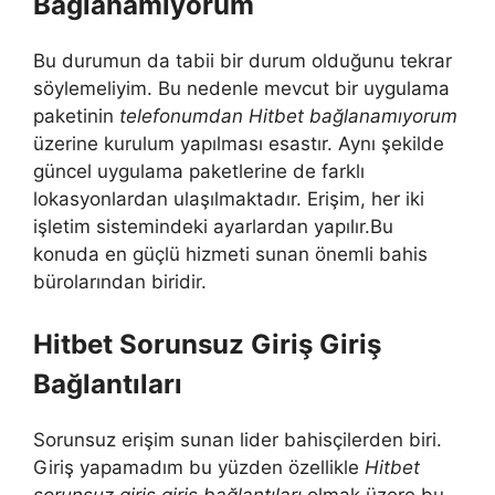
Bağlanamıyorum
Bu durumun da tabii bir durum olduğunu tekrar
söylemeliyim. Bu nedenle mevcut bir uygulama
paketinin
telefonumdan Hitbet bağlanamıyorum
üzerine kurulum yapılması esastır. Aynı şekilde
güncel uygulama paketlerine de farklı
lokasyonlardan ulaşılmaktadır. Erişim, her iki
işletim sistemindeki ayarlardan yapılır.Bu
konuda en güçlü hizmeti sunan önemli bahis
bürolarından biridir.
Hitbet Sorunsuz Giriş Giriş
Bağlantıları
Sorunsuz erişim sunan lider bahisçilerden biri.
Giriş yapamadım bu yüzden özellikle
Hitbet
sorunsuz giriş giriş bağlantıları
olmak üzere bu