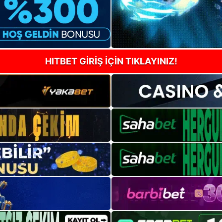
HITBET GİRİŞ İÇİN TIKLAYINIZ!