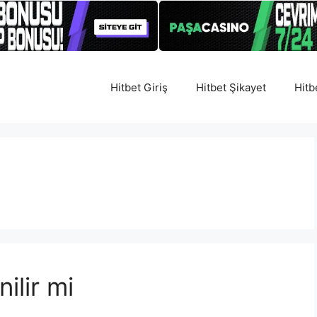
Hitbet Giriş
Hitbet Şikayet
Hitb
ilir mi