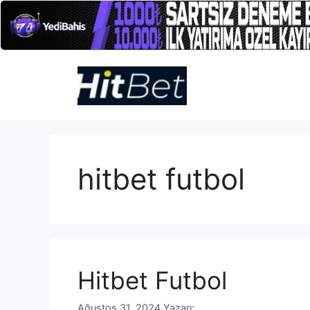
İçeriğe
atla
hitbet futbol
Hitbet Futbol
Ağustos 31, 2024
Yazarı: