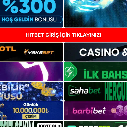
HITBET GİRİŞ İÇİN TIKLAYINIZ!