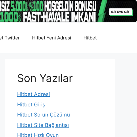
et Twitter
Hitbet Yeni Adresi
Hitbet
Son Yazılar
Hitbet Adresi
Hitbet Giriş
Hitbet Sorun Çözümü
Hitbet Site Bağlantısı
Hitbet Hızlı Oyun