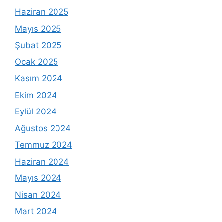
Haziran 2025
Mayıs 2025
Şubat 2025
Ocak 2025
Kasım 2024
Ekim 2024
Eylül 2024
Ağustos 2024
Temmuz 2024
Haziran 2024
Mayıs 2024
Nisan 2024
Mart 2024