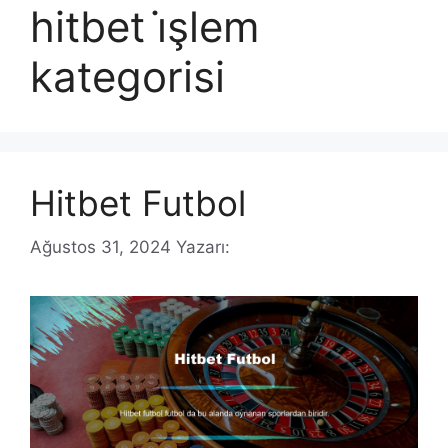
hitbet i̇şlem
kategorisi
Hitbet Futbol
Ağustos 31, 2024
Yazarı: