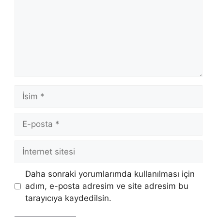
İsim
E-
posta
İnternet
sitesi
Daha sonraki yorumlarımda kullanılması için
adım, e-posta adresim ve site adresim bu
tarayıcıya kaydedilsin.