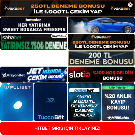
×
HITBET GİRİŞ İÇİN TIKLAYINIZ!