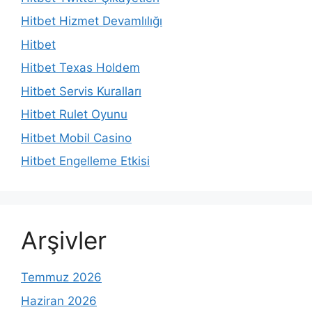
Hitbet Hizmet Devamlılığı
Hitbet
Hitbet Texas Holdem
Hitbet Servis Kuralları
Hitbet Rulet Oyunu
Hitbet Mobil Casino
Hitbet Engelleme Etkisi
Arşivler
Temmuz 2026
Haziran 2026