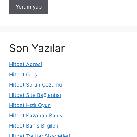
Son Yazılar
Hitbet Adresi
Hitbet Giriş
Hitbet Sorun Çözümü
Hitbet Site Bağlantısı
Hitbet Hızlı Oyun
Hitbet Kazanan Bahis
Hitbet Bahis Bilgileri
Hitbet Twitter Şikayetleri