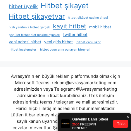
Hitbet şikayet
hitbet üyelik
Hitbet şikayetvar
hitbet şikâyet casino sitesi
kayit hitbet
mobil hitbet
hızlı yanıtımız hitbet gerçek
twitter hitbet
popüler hitbet slot makine oyunları
yeni adresi hitbet
yeni giris hitbet
hitbet canlı skor
hitbet i̇ncelemeler
hitbet oyunlarını oynayan bireyleri
Avrasya'nın en büyük reklam platformunda olmak için
Microsoft Teams:
reklam@avrasyamarketing.com
adresimizden veya Telegram: @Avrasyamarketing
adresimizden irtibat kurabilirsiniz. (Tek iletişim
adreslerimiz teams / telegram ve mail adresimizdir.
Harici hiçbir iletişim adresimiz bulunmamaktadır.
Lütfen itibar etmeyiniz.) Türkiye yasalarına göre 7258
sayılı kanun uyarınca yasa dışı bahis oynamanın
cezaları mevcuttur. Şu an bulunduğunuz site hiç bir