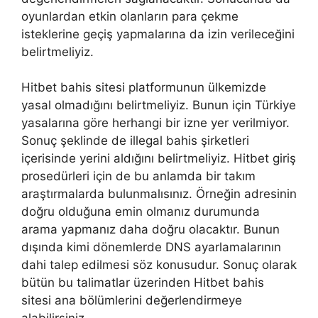
oyunlardan etkin olanların para çekme
isteklerine geçiş yapmalarına da izin verileceğini
belirtmeliyiz.
Hitbet bahis sitesi platformunun ülkemizde
yasal olmadığını belirtmeliyiz. Bunun için Türkiye
yasalarına göre herhangi bir izne yer verilmiyor.
Sonuç şeklinde de illegal bahis şirketleri
içerisinde yerini aldığını belirtmeliyiz. Hitbet giriş
prosedürleri için de bu anlamda bir takım
araştırmalarda bulunmalısınız. Örneğin adresinin
doğru olduğuna emin olmanız durumunda
arama yapmanız daha doğru olacaktır. Bunun
dışında kimi dönemlerde DNS ayarlamalarının
dahi talep edilmesi söz konusudur. Sonuç olarak
bütün bu talimatlar üzerinden Hitbet bahis
sitesi ana bölümlerini değerlendirmeye