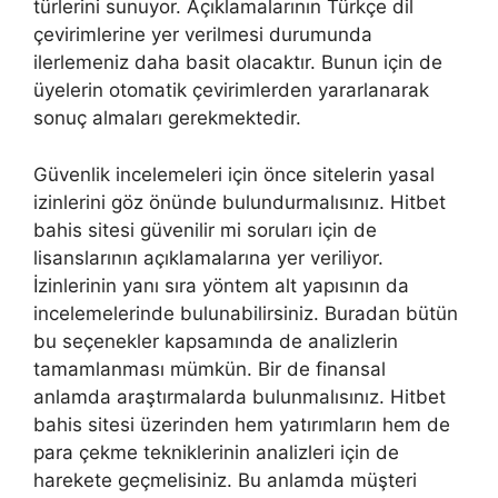
türlerini sunuyor. Açıklamalarının Türkçe dil
çevirimlerine yer verilmesi durumunda
ilerlemeniz daha basit olacaktır. Bunun için de
üyelerin otomatik çevirimlerden yararlanarak
sonuç almaları gerekmektedir.
Güvenlik incelemeleri için önce sitelerin yasal
izinlerini göz önünde bulundurmalısınız. Hitbet
bahis sitesi güvenilir mi soruları için de
lisanslarının açıklamalarına yer veriliyor.
İzinlerinin yanı sıra yöntem alt yapısının da
incelemelerinde bulunabilirsiniz. Buradan bütün
bu seçenekler kapsamında de analizlerin
tamamlanması mümkün. Bir de finansal
anlamda araştırmalarda bulunmalısınız. Hitbet
bahis sitesi üzerinden hem yatırımların hem de
para çekme tekniklerinin analizleri için de
harekete geçmelisiniz. Bu anlamda müşteri