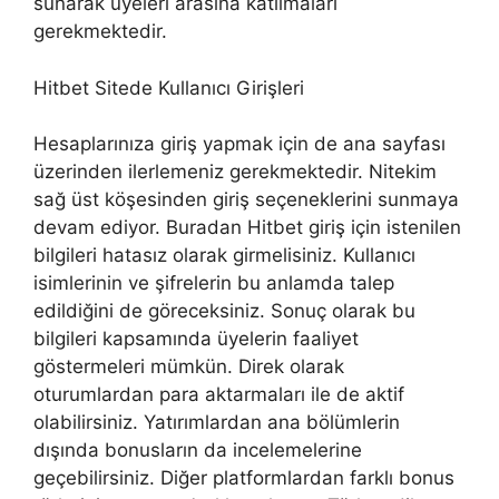
sunarak üyeleri arasına katılmaları
gerekmektedir.
Hitbet Sitede Kullanıcı Girişleri
Hesaplarınıza giriş yapmak için de ana sayfası
üzerinden ilerlemeniz gerekmektedir. Nitekim
sağ üst köşesinden giriş seçeneklerini sunmaya
devam ediyor. Buradan Hitbet giriş için istenilen
bilgileri hatasız olarak girmelisiniz. Kullanıcı
isimlerinin ve şifrelerin bu anlamda talep
edildiğini de göreceksiniz. Sonuç olarak bu
bilgileri kapsamında üyelerin faaliyet
göstermeleri mümkün. Direk olarak
oturumlardan para aktarmaları ile de aktif
olabilirsiniz. Yatırımlardan ana bölümlerin
dışında bonusların da incelemelerine
geçebilirsiniz. Diğer platformlardan farklı bonus