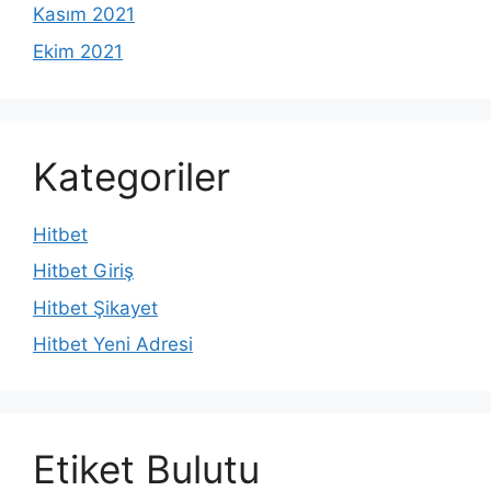
Kasım 2021
Ekim 2021
Kategoriler
Hitbet
Hitbet Giriş
Hitbet Şikayet
Hitbet Yeni Adresi
Etiket Bulutu