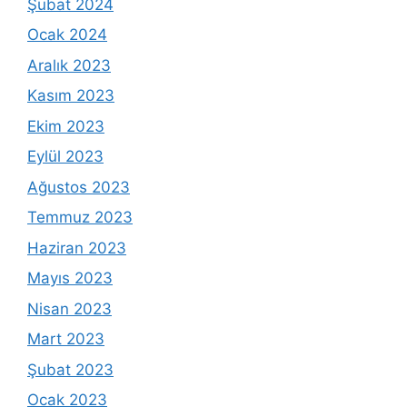
Şubat 2024
Ocak 2024
Aralık 2023
Kasım 2023
Ekim 2023
Eylül 2023
Ağustos 2023
Temmuz 2023
Haziran 2023
Mayıs 2023
Nisan 2023
Mart 2023
Şubat 2023
Ocak 2023