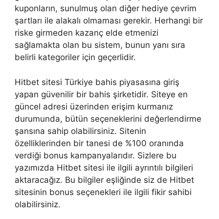
kuponların, sunulmuş olan diğer hediye çevrim
şartları ile alakalı olmaması gerekir. Herhangi bir
riske girmeden kazanç elde etmenizi
sağlamakta olan bu sistem, bunun yanı sıra
belirli kategoriler için geçerlidir.
Hitbet sitesi Türkiye bahis piyasasına giriş
yapan güvenilir bir bahis şirketidir. Siteye en
güncel adresi üzerinden erişim kurmanız
durumunda, bütün seçeneklerini değerlendirme
şansına sahip olabilirsiniz. Sitenin
özelliklerinden bir tanesi de %100 oranında
verdiği bonus kampanyalarıdır. Sizlere bu
yazımızda Hitbet sitesi ile ilgili ayrıntılı bilgileri
aktaracağız. Bu bilgiler eşliğinde siz de Hitbet
sitesinin bonus seçenekleri ile ilgili fikir sahibi
olabilirsiniz.