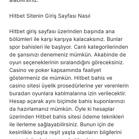
alabilirsiniz.
Hitbet Sitenin Giriş Sayfası Nasıl
Hitbet giriş sayfası üzerinden başında ana
bölümleri ile karşı karşıya kalacaksınız. Bunlar
spor bahisleri ile başlıyor. Canlı kategorilerinden
de şansınızı denemeniz mümkün. Akabinde de
oyun seçeneklerinin sıralandığını göreceksiniz.
Casino ve poker kapsamında faaliyet
göstermeniz de mümkün. Hitbet bahis ve
casino sitesi üyelik prosedürlerine yer verenlerin
buradan oyunlara katılmalarına izin verilecektir.
Hesap açarak aynı biçimde bahis kuponlarınızı
da hazırlamanız mümkün. Öyle ki hesaplar
üzerinden Hitbet bahis sitesi ödeme teknikleri
ile ilerleme sağlayabilirsiniz. Bunun için de
kesinlikle başta reşit yaşta olanların bilgilerini