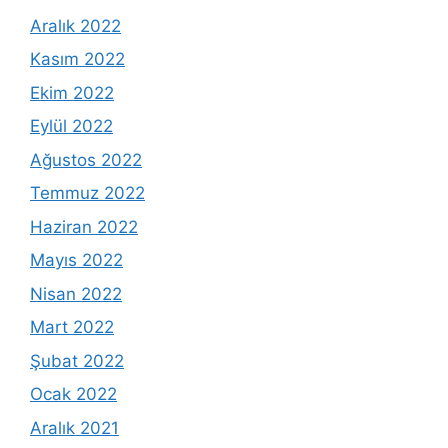
Aralık 2022
Kasım 2022
Ekim 2022
Eylül 2022
Ağustos 2022
Temmuz 2022
Haziran 2022
Mayıs 2022
Nisan 2022
Mart 2022
Şubat 2022
Ocak 2022
Aralık 2021