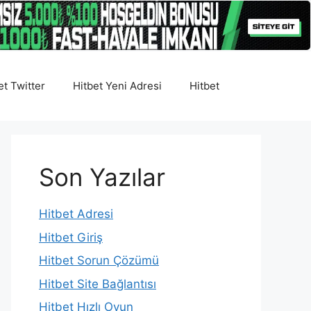
et Twitter
Hitbet Yeni Adresi
Hitbet
Son Yazılar
Hitbet Adresi
Hitbet Giriş
Hitbet Sorun Çözümü
Hitbet Site Bağlantısı
Hitbet Hızlı Oyun