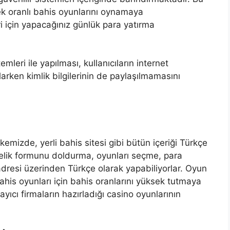
sek oranlı bahis oyunlarını oynamaya
ri için yapacağınız günlük para yatırma
leri ile yapılması, kullanıcıların internet
arken kimlik bilgilerinin de paylaşılmamasını
emizde, yerli bahis sitesi gibi bütün içeriği Türkçe
 üyelik formunu doldurma, oyunları seçme, para
 adresi üzerinden Türkçe olarak yapabiliyorlar. Oyun
 bahis oyunları için bahis oranlarını yüksek tutmaya
yıcı firmaların hazırladığı casino oyunlarının