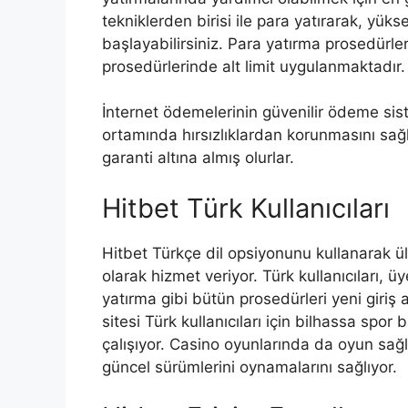
tekniklerden birisi ile para yatırarak, yük
başlayabilirsiniz. Para yatırma prosedürle
prosedürlerinde alt limit uygulanmaktadır.
İnternet ödemelerinin güvenilir ödeme sistem
ortamında hırsızlıklardan korunmasını sağl
garanti altına almış olurlar.
Hitbet Türk Kullanıcıları
Hitbet Türkçe dil opsiyonunu kullanarak ülk
olarak hizmet veriyor. Türk kullanıcıları,
yatırma gibi bütün prosedürleri yeni giriş
sitesi Türk kullanıcıları için bilhassa spor
çalışıyor. Casino oyunlarında da oyun sağla
güncel sürümlerini oynamalarını sağlıyor.