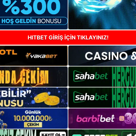
HITBET GİRİŞ İÇİN TIKLAYINIZ!