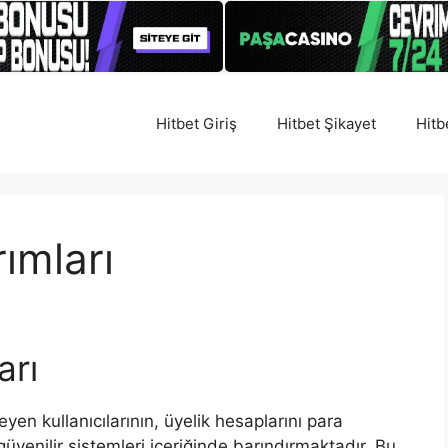
Hitbet Giriş
Hitbet Şikayet
Hitb
rımları
arı
yen kullanıcılarının, üyelik hesaplarını para
üvenilir sistemleri içeriğinde barındırmaktadır. Bu