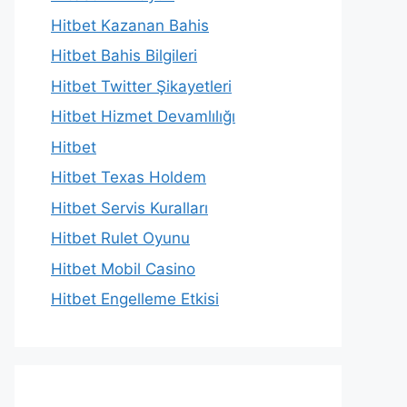
Hitbet Kazanan Bahis
Hitbet Bahis Bilgileri
Hitbet Twitter Şikayetleri
Hitbet Hizmet Devamlılığı
Hitbet
Hitbet Texas Holdem
Hitbet Servis Kuralları
Hitbet Rulet Oyunu
Hitbet Mobil Casino
Hitbet Engelleme Etkisi