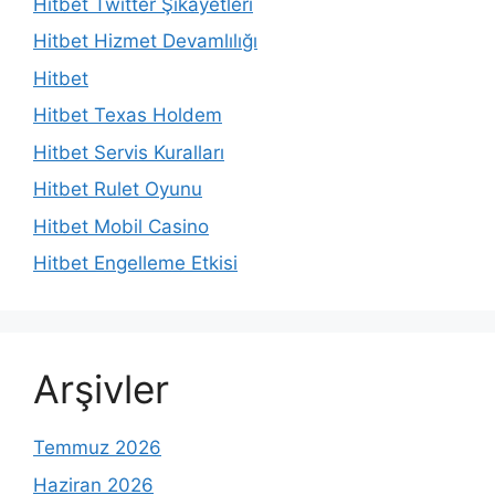
Hitbet Twitter Şikayetleri
Hitbet Hizmet Devamlılığı
Hitbet
Hitbet Texas Holdem
Hitbet Servis Kuralları
Hitbet Rulet Oyunu
Hitbet Mobil Casino
Hitbet Engelleme Etkisi
Arşivler
Temmuz 2026
Haziran 2026