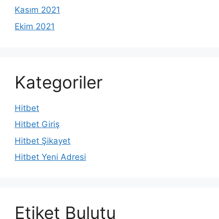
Kasım 2021
Ekim 2021
Kategoriler
Hitbet
Hitbet Giriş
Hitbet Şikayet
Hitbet Yeni Adresi
Etiket Bulutu