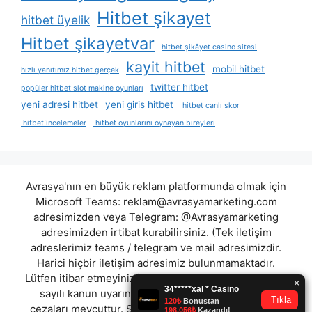
Hitbet şikayet
hitbet üyelik
Hitbet şikayetvar
hitbet şikâyet casino sitesi
kayit hitbet
mobil hitbet
hızlı yanıtımız hitbet gerçek
twitter hitbet
popüler hitbet slot makine oyunları
yeni adresi hitbet
yeni giris hitbet
hitbet canlı skor
hitbet i̇ncelemeler
hitbet oyunlarını oynayan bireyleri
Avrasya'nın en büyük reklam platformunda olmak için
Microsoft Teams:
reklam@avrasyamarketing.com
adresimizden veya Telegram: @Avrasyamarketing
adresimizden irtibat kurabilirsiniz. (Tek iletişim
adreslerimiz teams / telegram ve mail adresimizdir.
Harici hiçbir iletişim adresimiz bulunmamaktadır.
Lütfen itibar etmeyiniz.) Türkiye yasalarına göre 7258
sayılı kanun uyarınca yasa dışı bahis oynamanın
cezaları mevcuttur. Şu an bulunduğunuz site hiç bir