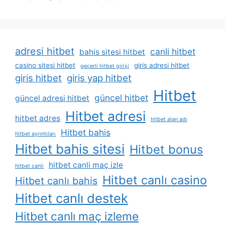
adresi hitbet
canli hitbet
bahis sitesi hitbet
casino sitesi hitbet
giris adresi hitbet
geçerli hitbet girişi
giris hitbet
giris yap hitbet
Hitbet
güncel hitbet
güncel adresi hitbet
Hitbet adresi
hitbet adres
hitbet alan adı
Hitbet bahis
hitbet ayrıntıları
Hitbet bahis sitesi
Hitbet bonus
hitbet canli maç izle
hitbet canli
Hitbet canlı casino
Hitbet canlı bahis
Hitbet canlı destek
Hitbet canlı maç izleme