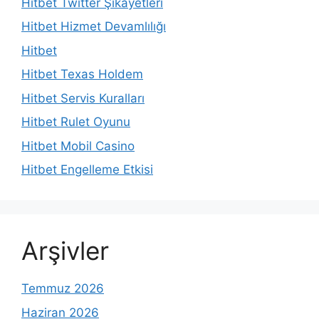
Hitbet Twitter Şikayetleri
Hitbet Hizmet Devamlılığı
Hitbet
Hitbet Texas Holdem
Hitbet Servis Kuralları
Hitbet Rulet Oyunu
Hitbet Mobil Casino
Hitbet Engelleme Etkisi
Arşivler
Temmuz 2026
Haziran 2026