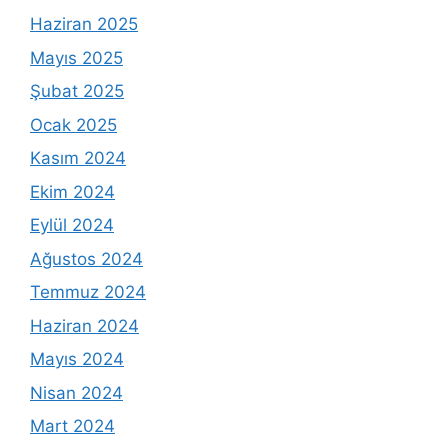
Haziran 2025
Mayıs 2025
Şubat 2025
Ocak 2025
Kasım 2024
Ekim 2024
Eylül 2024
Ağustos 2024
Temmuz 2024
Haziran 2024
Mayıs 2024
Nisan 2024
Mart 2024