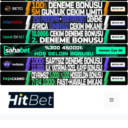
İçeriğe
atla
Menü