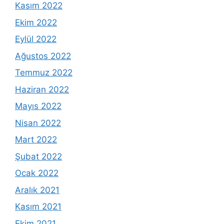
Kasım 2022
Ekim 2022
Eylül 2022
Ağustos 2022
Temmuz 2022
Haziran 2022
Mayıs 2022
Nisan 2022
Mart 2022
Şubat 2022
Ocak 2022
Aralık 2021
Kasım 2021
Ekim 2021