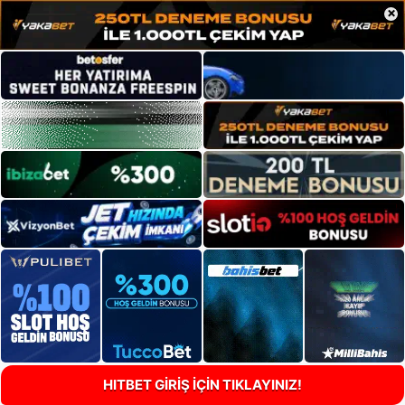
×
HITBET GİRİŞ İÇİN TIKLAYINIZ!