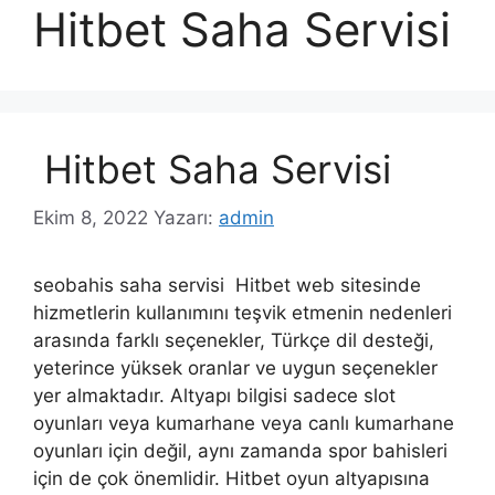
Hitbet Saha Servisi
Hitbet Saha Servisi
Ekim 8, 2022
Yazarı:
admin
seobahis saha servisi Hitbet web sitesinde
hizmetlerin kullanımını teşvik etmenin nedenleri
arasında farklı seçenekler, Türkçe dil desteği,
yeterince yüksek oranlar ve uygun seçenekler
yer almaktadır. Altyapı bilgisi sadece slot
oyunları veya kumarhane veya canlı kumarhane
oyunları için değil, aynı zamanda spor bahisleri
için de çok önemlidir. Hitbet oyun altyapısına