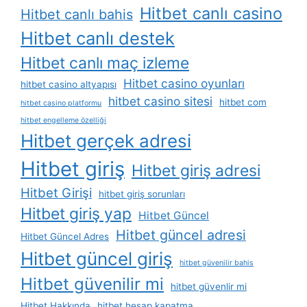
Hitbet canlı casino
Hitbet canlı bahis
Hitbet canlı destek
Hitbet canlı maç izleme
Hitbet casino oyunları
hitbet casino altyapısı
hitbet casino sitesi
hitbet com
hitbet casino platformu
hitbet engelleme özelliği
Hitbet gerçek adresi
Hitbet giriş
Hitbet giriş adresi
Hitbet Girişi
hitbet giriş sorunları
Hitbet giriş yap
Hitbet Güncel
Hitbet güncel adresi
Hitbet Güncel Adres
Hitbet güncel giriş
hitbet güvenilir bahis
Hitbet güvenilir mi
hitbet güvenlir mi
Hitbet Hakkında
hitbet hesap kapatma