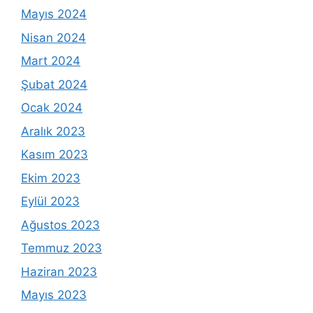
Mayıs 2024
Nisan 2024
Mart 2024
Şubat 2024
Ocak 2024
Aralık 2023
Kasım 2023
Ekim 2023
Eylül 2023
Ağustos 2023
Temmuz 2023
Haziran 2023
Mayıs 2023