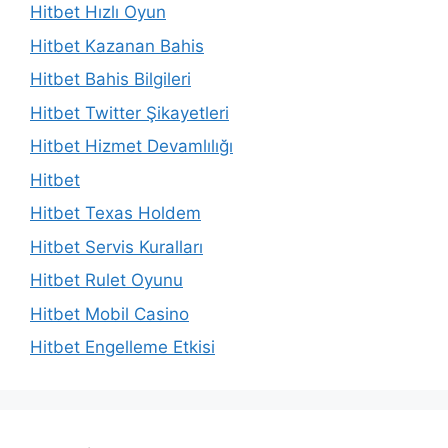
Hitbet Hızlı Oyun
Hitbet Kazanan Bahis
Hitbet Bahis Bilgileri
Hitbet Twitter Şikayetleri
Hitbet Hizmet Devamlılığı
Hitbet
Hitbet Texas Holdem
Hitbet Servis Kuralları
Hitbet Rulet Oyunu
Hitbet Mobil Casino
Hitbet Engelleme Etkisi