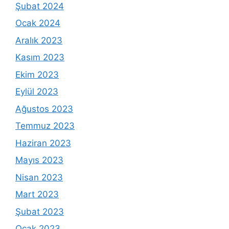
Şubat 2024
Ocak 2024
Aralık 2023
Kasım 2023
Ekim 2023
Eylül 2023
Ağustos 2023
Temmuz 2023
Haziran 2023
Mayıs 2023
Nisan 2023
Mart 2023
Şubat 2023
Ocak 2023