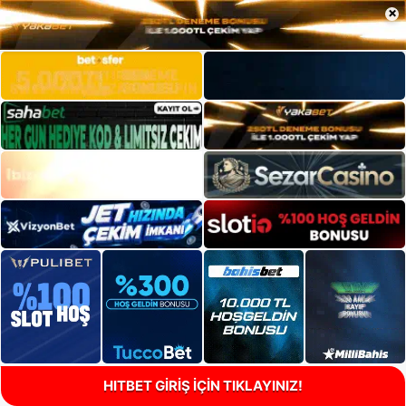
×
HITBET GİRİŞ İÇİN TIKLAYINIZ!