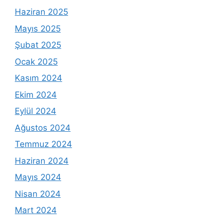
Haziran 2025
Mayıs 2025
Şubat 2025
Ocak 2025
Kasım 2024
Ekim 2024
Eylül 2024
Ağustos 2024
Temmuz 2024
Haziran 2024
Mayıs 2024
Nisan 2024
Mart 2024