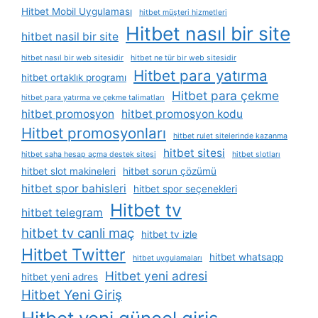
Hitbet Mobil Uygulaması
hitbet müşteri hizmetleri
Hitbet nasıl bir site
hitbet nasil bir site
hitbet nasıl bir web sitesidir
hitbet ne tür bir web sitesidir
Hitbet para yatırma
hitbet ortaklık programı
Hitbet para çekme
hitbet para yatırma ve çekme talimatları
hitbet promosyon
hitbet promosyon kodu
Hitbet promosyonları
hitbet rulet sitelerinde kazanma
hitbet sitesi
hitbet saha hesap açma destek sitesi
hitbet slotları
hitbet slot makineleri
hitbet sorun çözümü
hitbet spor bahisleri
hitbet spor seçenekleri
Hitbet tv
hitbet telegram
hitbet tv canli maç
hitbet tv izle
Hitbet Twitter
hitbet whatsapp
hitbet uygulamaları
Hitbet yeni adresi
hitbet yeni adres
Hitbet Yeni Giriş