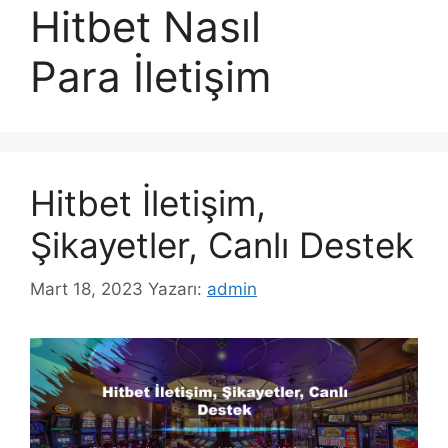
Hitbet Nasıl
Para İletişim
Hitbet İletişim,
Şikayetler, Canlı Destek
Mart 18, 2023
Yazarı:
admin