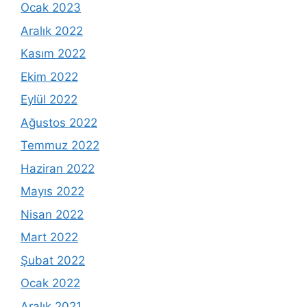
Ocak 2023
Aralık 2022
Kasım 2022
Ekim 2022
Eylül 2022
Ağustos 2022
Temmuz 2022
Haziran 2022
Mayıs 2022
Nisan 2022
Mart 2022
Şubat 2022
Ocak 2022
Aralık 2021