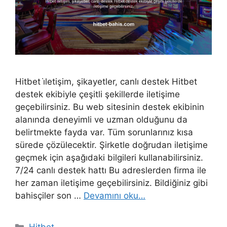
Hitbet i̇letişim, şikayetler, canlı destek Hitbet
destek ekibiyle çeşitli şekillerde iletişime
geçebilirsiniz. Bu web sitesinin destek ekibinin
alanında deneyimli ve uzman olduğunu da
belirtmekte fayda var. Tüm sorunlarınız kısa
sürede çözülecektir. Şirketle doğrudan iletişime
geçmek için aşağıdaki bilgileri kullanabilirsiniz.
7/24 canlı destek hattı Bu adreslerden firma ile
her zaman iletişime geçebilirsiniz. Bildiğiniz gibi
bahisçiler son …
Devamını oku…
Kategoriler