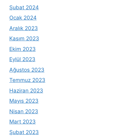
Şubat 2024
Ocak 2024
Aralık 2023
Kasım 2023
Ekim 2023
Eylül 2023
Ağustos 2023
Temmuz 2023
Haziran 2023
Mayıs 2023
Nisan 2023
Mart 2023
Şubat 2023