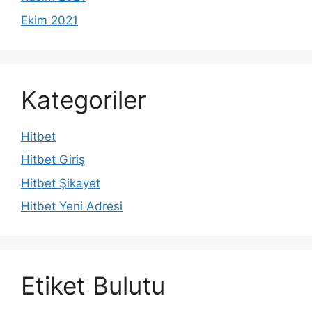
Ekim 2021
Kategoriler
Hitbet
Hitbet Giriş
Hitbet Şikayet
Hitbet Yeni Adresi
Etiket Bulutu