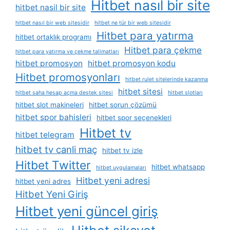
Hitbet nasıl bir site
hitbet nasil bir site
hitbet nasıl bir web sitesidir
hitbet ne tür bir web sitesidir
Hitbet para yatırma
hitbet ortaklık programı
Hitbet para çekme
hitbet para yatırma ve çekme talimatları
hitbet promosyon
hitbet promosyon kodu
Hitbet promosyonları
hitbet rulet sitelerinde kazanma
hitbet sitesi
hitbet saha hesap açma destek sitesi
hitbet slotları
hitbet slot makineleri
hitbet sorun çözümü
hitbet spor bahisleri
hitbet spor seçenekleri
Hitbet tv
hitbet telegram
hitbet tv canli maç
hitbet tv izle
Hitbet Twitter
hitbet whatsapp
hitbet uygulamaları
Hitbet yeni adresi
hitbet yeni adres
Hitbet Yeni Giriş
Hitbet yeni güncel giriş