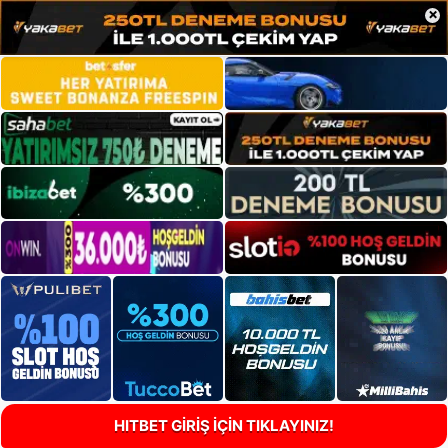
×
HITBET GİRİŞ İÇİN TIKLAYINIZ!