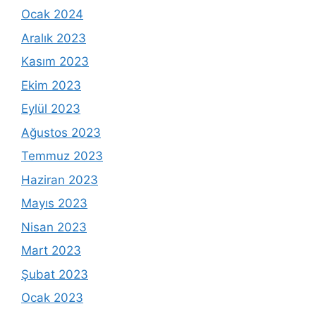
Ocak 2024
Aralık 2023
Kasım 2023
Ekim 2023
Eylül 2023
Ağustos 2023
Temmuz 2023
Haziran 2023
Mayıs 2023
Nisan 2023
Mart 2023
Şubat 2023
Ocak 2023