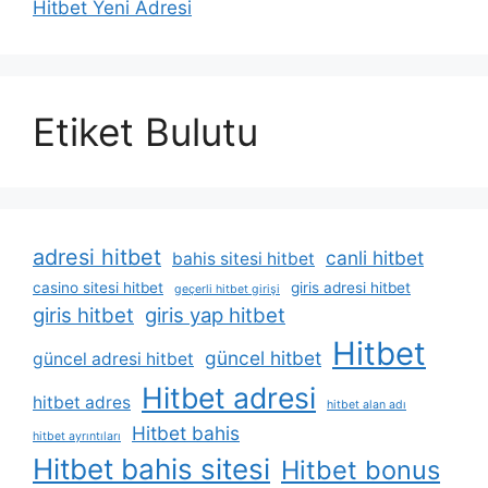
Hitbet Yeni Adresi
Etiket Bulutu
adresi hitbet
canli hitbet
bahis sitesi hitbet
casino sitesi hitbet
giris adresi hitbet
geçerli hitbet girişi
giris hitbet
giris yap hitbet
Hitbet
güncel hitbet
güncel adresi hitbet
Hitbet adresi
hitbet adres
hitbet alan adı
Hitbet bahis
hitbet ayrıntıları
Hitbet bahis sitesi
Hitbet bonus