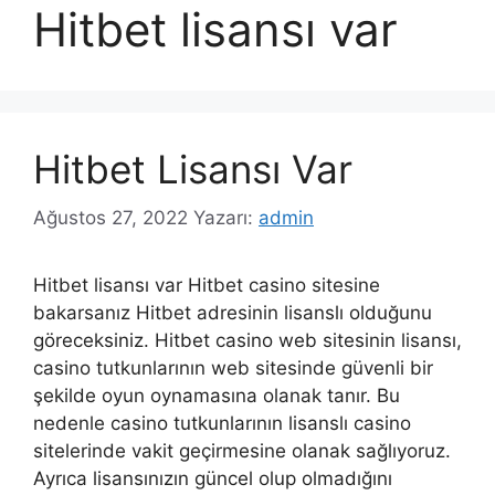
Hitbet lisansı var
Hitbet Lisansı Var
Ağustos 27, 2022
Yazarı:
admin
Hitbet lisansı var Hitbet casino sitesine
bakarsanız Hitbet adresinin lisanslı olduğunu
göreceksiniz. Hitbet casino web sitesinin lisansı,
casino tutkunlarının web sitesinde güvenli bir
şekilde oyun oynamasına olanak tanır. Bu
nedenle casino tutkunlarının lisanslı casino
sitelerinde vakit geçirmesine olanak sağlıyoruz.
Ayrıca lisansınızın güncel olup olmadığını