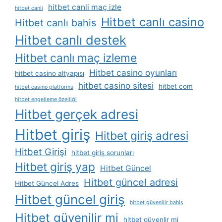
hitbet canli maç izle
hitbet canli
Hitbet canlı casino
Hitbet canlı bahis
Hitbet canlı destek
Hitbet canlı maç izleme
Hitbet casino oyunları
hitbet casino altyapısı
hitbet casino sitesi
hitbet com
hitbet casino platformu
hitbet engelleme özelliği
Hitbet gerçek adresi
Hitbet giriş
Hitbet giriş adresi
Hitbet Girişi
hitbet giriş sorunları
Hitbet giriş yap
Hitbet Güncel
Hitbet güncel adresi
Hitbet Güncel Adres
Hitbet güncel giriş
hitbet güvenilir bahis
Hitbet güvenilir mi
hitbet güvenlir mi