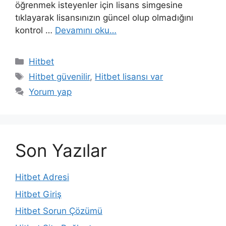
öğrenmek isteyenler için lisans simgesine
tıklayarak lisansınızın güncel olup olmadığını
kontrol …
Devamını oku…
Kategoriler
Hitbet
Etiketler
Hitbet güvenilir
,
Hitbet lisansı var
Yorum yap
Son Yazılar
Hitbet Adresi
Hitbet Giriş
Hitbet Sorun Çözümü