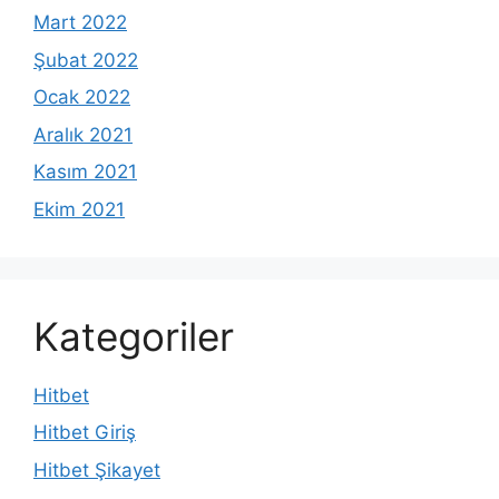
Mart 2022
Şubat 2022
Ocak 2022
Aralık 2021
Kasım 2021
Ekim 2021
Kategoriler
Hitbet
Hitbet Giriş
Hitbet Şikayet