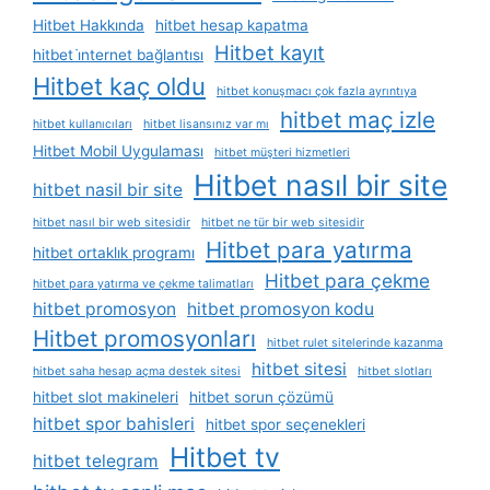
Hitbet Hakkında
hitbet hesap kapatma
Hitbet kayıt
hitbet i̇nternet bağlantısı
Hitbet kaç oldu
hitbet konuşmacı çok fazla ayrıntıya
hitbet maç izle
hitbet kullanıcıları
hitbet lisansınız var mı
Hitbet Mobil Uygulaması
hitbet müşteri hizmetleri
Hitbet nasıl bir site
hitbet nasil bir site
hitbet nasıl bir web sitesidir
hitbet ne tür bir web sitesidir
Hitbet para yatırma
hitbet ortaklık programı
Hitbet para çekme
hitbet para yatırma ve çekme talimatları
hitbet promosyon
hitbet promosyon kodu
Hitbet promosyonları
hitbet rulet sitelerinde kazanma
hitbet sitesi
hitbet saha hesap açma destek sitesi
hitbet slotları
hitbet slot makineleri
hitbet sorun çözümü
hitbet spor bahisleri
hitbet spor seçenekleri
Hitbet tv
hitbet telegram