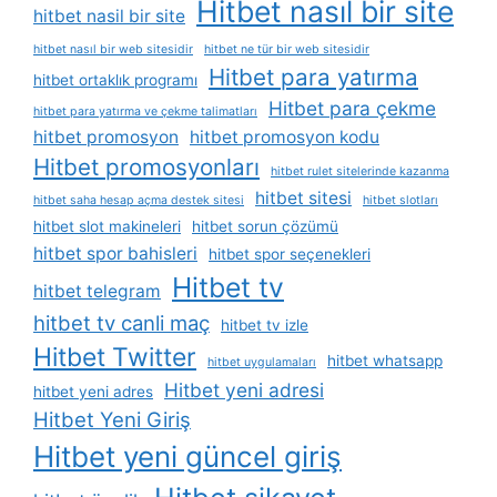
Hitbet nasıl bir site
hitbet nasil bir site
hitbet nasıl bir web sitesidir
hitbet ne tür bir web sitesidir
Hitbet para yatırma
hitbet ortaklık programı
Hitbet para çekme
hitbet para yatırma ve çekme talimatları
hitbet promosyon
hitbet promosyon kodu
Hitbet promosyonları
hitbet rulet sitelerinde kazanma
hitbet sitesi
hitbet saha hesap açma destek sitesi
hitbet slotları
hitbet slot makineleri
hitbet sorun çözümü
hitbet spor bahisleri
hitbet spor seçenekleri
Hitbet tv
hitbet telegram
hitbet tv canli maç
hitbet tv izle
Hitbet Twitter
hitbet whatsapp
hitbet uygulamaları
Hitbet yeni adresi
hitbet yeni adres
Hitbet Yeni Giriş
Hitbet yeni güncel giriş