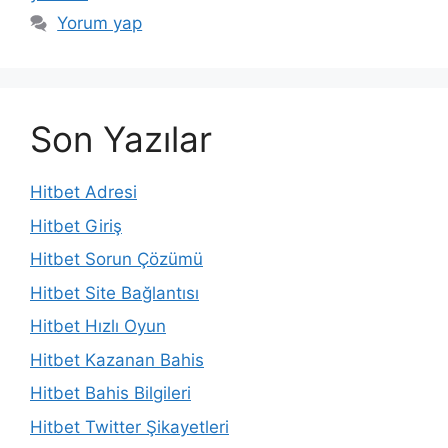
Yorum yap
Son Yazılar
Hitbet Adresi
Hitbet Giriş
Hitbet Sorun Çözümü
Hitbet Site Bağlantısı
Hitbet Hızlı Oyun
Hitbet Kazanan Bahis
Hitbet Bahis Bilgileri
Hitbet Twitter Şikayetleri