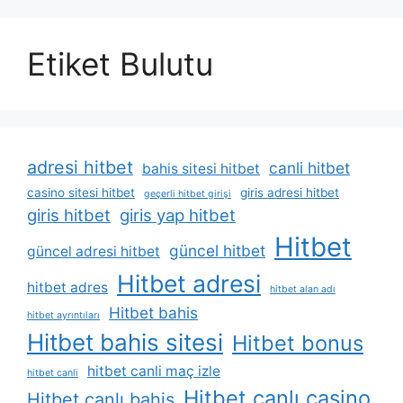
Etiket Bulutu
adresi hitbet
canli hitbet
bahis sitesi hitbet
casino sitesi hitbet
giris adresi hitbet
geçerli hitbet girişi
giris hitbet
giris yap hitbet
Hitbet
güncel hitbet
güncel adresi hitbet
Hitbet adresi
hitbet adres
hitbet alan adı
Hitbet bahis
hitbet ayrıntıları
Hitbet bahis sitesi
Hitbet bonus
hitbet canli maç izle
hitbet canli
Hitbet canlı casino
Hitbet canlı bahis