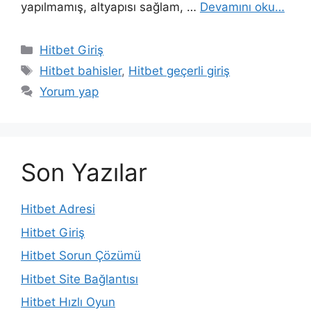
yapılmamış, altyapısı sağlam, …
Devamını oku…
Kategoriler
Hitbet Giriş
Etiketler
Hitbet bahisler
,
Hitbet geçerli giriş
Yorum yap
Son Yazılar
Hitbet Adresi
Hitbet Giriş
Hitbet Sorun Çözümü
Hitbet Site Bağlantısı
Hitbet Hızlı Oyun