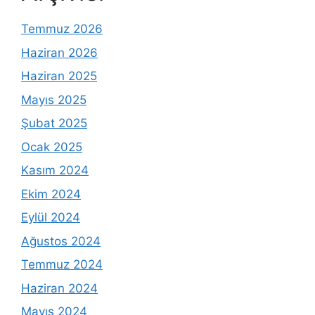
Temmuz 2026
Haziran 2026
Haziran 2025
Mayıs 2025
Şubat 2025
Ocak 2025
Kasım 2024
Ekim 2024
Eylül 2024
Ağustos 2024
Temmuz 2024
Haziran 2024
Mayıs 2024