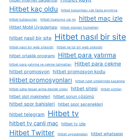
hitbet i̇nternet bağlantısı
Hitbet kaç oldu
hitbet konuşmacı çok fazla ayrıntıya
hitbet maç izle
hitbet kullanıcıları
hitbet lisansınız var mı
Hitbet Mobil Uygulaması
hitbet müşteri hizmetleri
Hitbet nasıl bir site
hitbet nasil bir site
hitbet nasıl bir web sitesidir
hitbet ne tür bir web sitesidir
Hitbet para yatırma
hitbet ortaklık programı
Hitbet para çekme
hitbet para yatırma ve çekme talimatları
hitbet promosyon
hitbet promosyon kodu
Hitbet promosyonları
hitbet rulet sitelerinde kazanma
hitbet sitesi
hitbet saha hesap açma destek sitesi
hitbet slotları
hitbet slot makineleri
hitbet sorun çözümü
hitbet spor bahisleri
hitbet spor seçenekleri
Hitbet tv
hitbet telegram
hitbet tv canli maç
hitbet tv izle
Hitbet Twitter
hitbet whatsapp
hitbet uygulamaları