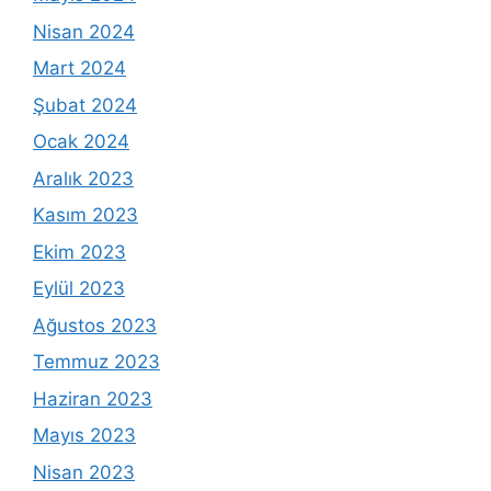
Nisan 2024
Mart 2024
Şubat 2024
Ocak 2024
Aralık 2023
Kasım 2023
Ekim 2023
Eylül 2023
Ağustos 2023
Temmuz 2023
Haziran 2023
Mayıs 2023
Nisan 2023