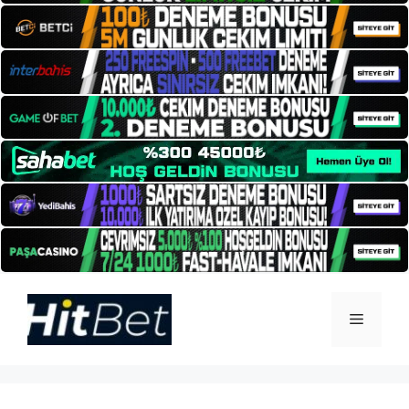
İçeriğe
atla
Menü