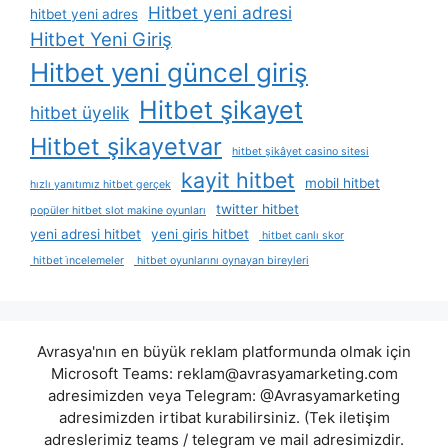
Hitbet yeni adresi
hitbet yeni adres
Hitbet Yeni Giriş
Hitbet yeni güncel giriş
Hitbet şikayet
hitbet üyelik
Hitbet şikayetvar
hitbet şikâyet casino sitesi
kayit hitbet
mobil hitbet
hızlı yanıtımız hitbet gerçek
twitter hitbet
popüler hitbet slot makine oyunları
yeni adresi hitbet
yeni giris hitbet
hitbet canlı skor
hitbet i̇ncelemeler
hitbet oyunlarını oynayan bireyleri
Avrasya'nın en büyük reklam platformunda olmak için
Microsoft Teams:
reklam@avrasyamarketing.com
adresimizden veya Telegram: @Avrasyamarketing
adresimizden irtibat kurabilirsiniz. (Tek iletişim
adreslerimiz teams / telegram ve mail adresimizdir.