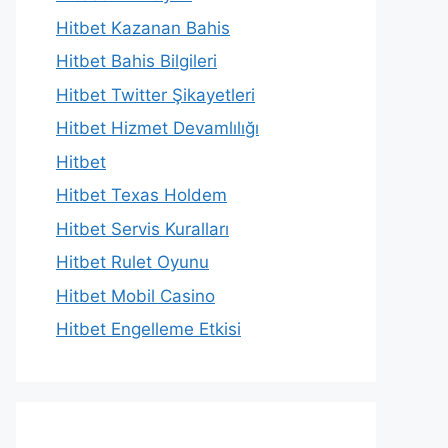
Hitbet Kazanan Bahis
Hitbet Bahis Bilgileri
Hitbet Twitter Şikayetleri
Hitbet Hizmet Devamlılığı
Hitbet
Hitbet Texas Holdem
Hitbet Servis Kuralları
Hitbet Rulet Oyunu
Hitbet Mobil Casino
Hitbet Engelleme Etkisi