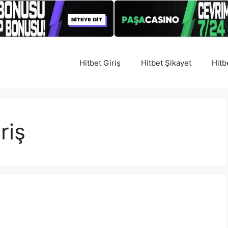
Hitbet Giriş
Hitbet Şikayet
Hitb
riş