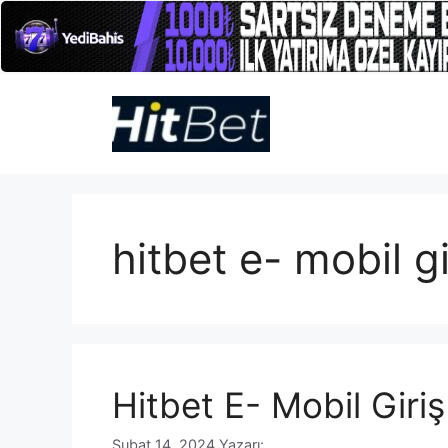
İçeriğe
atla
hitbet e- mobil gi
Hitbet E- Mobil Giriş
Şubat 14, 2024
Yazarı: