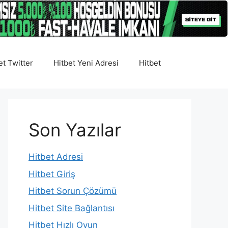
et Twitter
Hitbet Yeni Adresi
Hitbet
Son Yazılar
Hitbet Adresi
Hitbet Giriş
Hitbet Sorun Çözümü
Hitbet Site Bağlantısı
Hitbet Hızlı Oyun