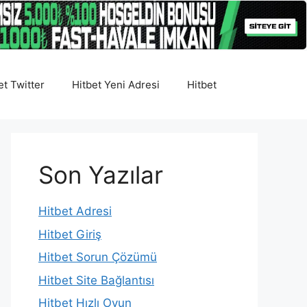
et Twitter
Hitbet Yeni Adresi
Hitbet
Son Yazılar
Hitbet Adresi
Hitbet Giriş
Hitbet Sorun Çözümü
Hitbet Site Bağlantısı
Hitbet Hızlı Oyun