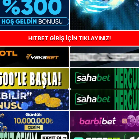
HITBET GİRİŞ İÇİN TIKLAYINIZ!