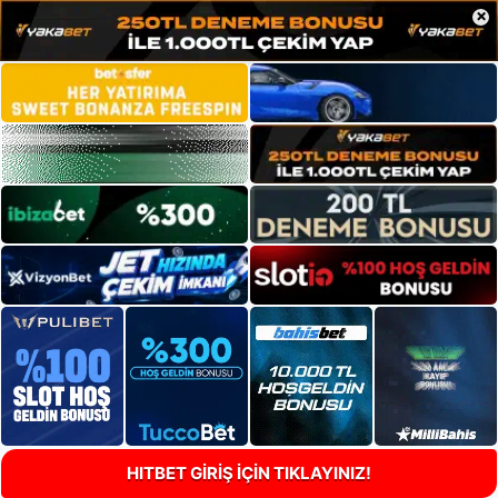
×
HITBET GİRİŞ İÇİN TIKLAYINIZ!