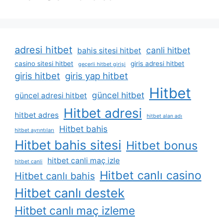
adresi hitbet
canli hitbet
bahis sitesi hitbet
casino sitesi hitbet
giris adresi hitbet
geçerli hitbet girişi
giris hitbet
giris yap hitbet
Hitbet
güncel hitbet
güncel adresi hitbet
Hitbet adresi
hitbet adres
hitbet alan adı
Hitbet bahis
hitbet ayrıntıları
Hitbet bahis sitesi
Hitbet bonus
hitbet canli maç izle
hitbet canli
Hitbet canlı casino
Hitbet canlı bahis
Hitbet canlı destek
Hitbet canlı maç izleme