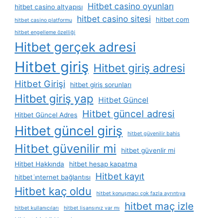
Hitbet casino oyunları
hitbet casino altyapısı
hitbet casino sitesi
hitbet com
hitbet casino platformu
hitbet engelleme özelliği
Hitbet gerçek adresi
Hitbet giriş
Hitbet giriş adresi
Hitbet Girişi
hitbet giriş sorunları
Hitbet giriş yap
Hitbet Güncel
Hitbet güncel adresi
Hitbet Güncel Adres
Hitbet güncel giriş
hitbet güvenilir bahis
Hitbet güvenilir mi
hitbet güvenlir mi
Hitbet Hakkında
hitbet hesap kapatma
Hitbet kayıt
hitbet i̇nternet bağlantısı
Hitbet kaç oldu
hitbet konuşmacı çok fazla ayrıntıya
hitbet maç izle
hitbet kullanıcıları
hitbet lisansınız var mı