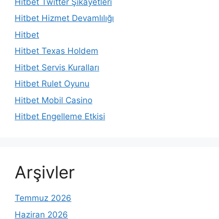
Hitbet Twitter Şikayetleri
Hitbet Hizmet Devamlılığı
Hitbet
Hitbet Texas Holdem
Hitbet Servis Kuralları
Hitbet Rulet Oyunu
Hitbet Mobil Casino
Hitbet Engelleme Etkisi
Arşivler
Temmuz 2026
Haziran 2026