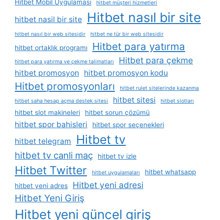
Hitbet Mobil Uygulaması
hitbet müşteri hizmetleri
Hitbet nasıl bir site
hitbet nasil bir site
hitbet nasıl bir web sitesidir
hitbet ne tür bir web sitesidir
Hitbet para yatırma
hitbet ortaklık programı
Hitbet para çekme
hitbet para yatırma ve çekme talimatları
hitbet promosyon
hitbet promosyon kodu
Hitbet promosyonları
hitbet rulet sitelerinde kazanma
hitbet sitesi
hitbet saha hesap açma destek sitesi
hitbet slotları
hitbet slot makineleri
hitbet sorun çözümü
hitbet spor bahisleri
hitbet spor seçenekleri
Hitbet tv
hitbet telegram
hitbet tv canli maç
hitbet tv izle
Hitbet Twitter
hitbet whatsapp
hitbet uygulamaları
Hitbet yeni adresi
hitbet yeni adres
Hitbet Yeni Giriş
Hitbet yeni güncel giriş