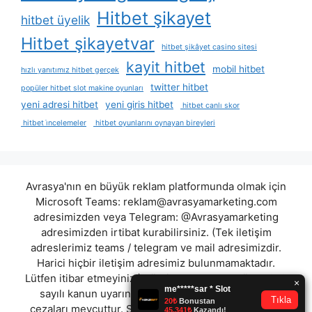
Hitbet şikayet
hitbet üyelik
Hitbet şikayetvar
hitbet şikâyet casino sitesi
kayit hitbet
mobil hitbet
hızlı yanıtımız hitbet gerçek
twitter hitbet
popüler hitbet slot makine oyunları
yeni adresi hitbet
yeni giris hitbet
hitbet canlı skor
hitbet i̇ncelemeler
hitbet oyunlarını oynayan bireyleri
Avrasya'nın en büyük reklam platformunda olmak için
Microsoft Teams:
reklam@avrasyamarketing.com
adresimizden veya Telegram: @Avrasyamarketing
adresimizden irtibat kurabilirsiniz. (Tek iletişim
adreslerimiz teams / telegram ve mail adresimizdir.
Harici hiçbir iletişim adresimiz bulunmamaktadır.
Lütfen itibar etmeyiniz.) Türkiye yasalarına göre 7258
sayılı kanun uyarınca yasa dışı bahis oynamanın
cezaları mevcuttur. Şu an bulunduğunuz site hiç bir