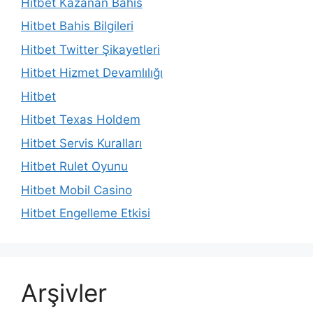
Hitbet Kazanan Bahis
Hitbet Bahis Bilgileri
Hitbet Twitter Şikayetleri
Hitbet Hizmet Devamlılığı
Hitbet
Hitbet Texas Holdem
Hitbet Servis Kuralları
Hitbet Rulet Oyunu
Hitbet Mobil Casino
Hitbet Engelleme Etkisi
Arşivler