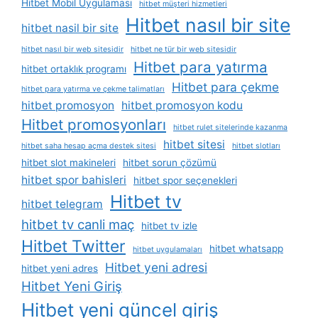
Hitbet Mobil Uygulaması
hitbet müşteri hizmetleri
Hitbet nasıl bir site
hitbet nasil bir site
hitbet nasıl bir web sitesidir
hitbet ne tür bir web sitesidir
Hitbet para yatırma
hitbet ortaklık programı
Hitbet para çekme
hitbet para yatırma ve çekme talimatları
hitbet promosyon
hitbet promosyon kodu
Hitbet promosyonları
hitbet rulet sitelerinde kazanma
hitbet sitesi
hitbet saha hesap açma destek sitesi
hitbet slotları
hitbet slot makineleri
hitbet sorun çözümü
hitbet spor bahisleri
hitbet spor seçenekleri
Hitbet tv
hitbet telegram
hitbet tv canli maç
hitbet tv izle
Hitbet Twitter
hitbet whatsapp
hitbet uygulamaları
Hitbet yeni adresi
hitbet yeni adres
Hitbet Yeni Giriş
Hitbet yeni güncel giriş