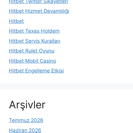
Hitbet Twitter Şikayetleri
Hitbet Hizmet Devamlılığı
Hitbet
Hitbet Texas Holdem
Hitbet Servis Kuralları
Hitbet Rulet Oyunu
Hitbet Mobil Casino
Hitbet Engelleme Etkisi
Arşivler
Temmuz 2026
Haziran 2026