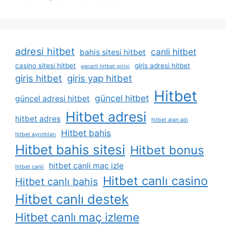
adresi hitbet
canli hitbet
bahis sitesi hitbet
casino sitesi hitbet
giris adresi hitbet
geçerli hitbet girişi
giris hitbet
giris yap hitbet
Hitbet
güncel hitbet
güncel adresi hitbet
Hitbet adresi
hitbet adres
hitbet alan adı
Hitbet bahis
hitbet ayrıntıları
Hitbet bahis sitesi
Hitbet bonus
hitbet canli maç izle
hitbet canli
Hitbet canlı casino
Hitbet canlı bahis
Hitbet canlı destek
Hitbet canlı maç izleme