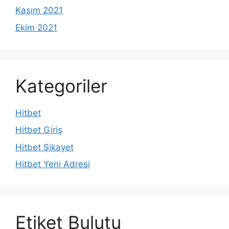
Kasım 2021
Ekim 2021
Kategoriler
Hitbet
Hitbet Giriş
Hitbet Şikayet
Hitbet Yeni Adresi
Etiket Bulutu