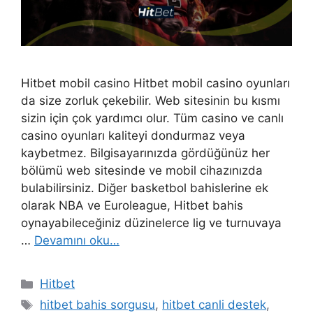
Hitbet mobil casino Hitbet mobil casino oyunları
da size zorluk çekebilir. Web sitesinin bu kısmı
sizin için çok yardımcı olur. Tüm casino ve canlı
casino oyunları kaliteyi dondurmaz veya
kaybetmez. Bilgisayarınızda gördüğünüz her
bölümü web sitesinde ve mobil cihazınızda
bulabilirsiniz. Diğer basketbol bahislerine ek
olarak NBA ve Euroleague, Hitbet bahis
oynayabileceğiniz düzinelerce lig ve turnuvaya
…
Devamını oku…
Kategoriler
Hitbet
Etiketler
hitbet bahis sorgusu
,
hitbet canli destek
,