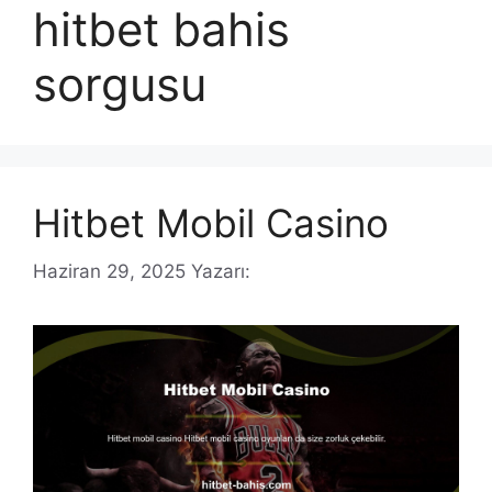
hitbet bahis
sorgusu
Hitbet Mobil Casino
Haziran 29, 2025
Yazarı: