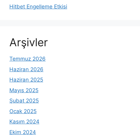
Hitbet Engelleme Etkisi
Arşivler
Temmuz 2026
Haziran 2026
Haziran 2025
Mayıs 2025
Şubat 2025
Ocak 2025
Kasım 2024
Ekim 2024