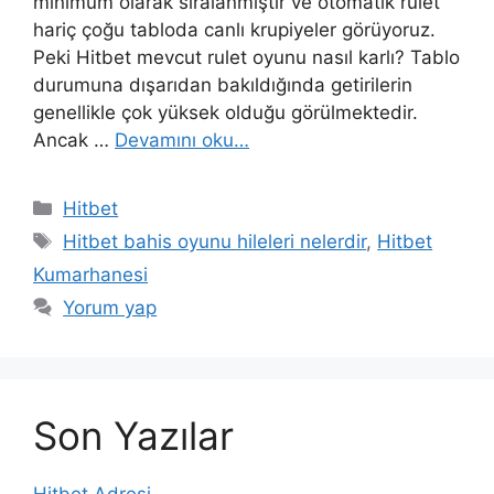
minimum olarak sıralanmıştır ve otomatik rulet
hariç çoğu tabloda canlı krupiyeler görüyoruz.
Peki Hitbet mevcut rulet oyunu nasıl karlı? Tablo
durumuna dışarıdan bakıldığında getirilerin
genellikle çok yüksek olduğu görülmektedir.
Ancak …
Devamını oku…
Kategoriler
Hitbet
Etiketler
Hitbet bahis oyunu hileleri nelerdir
,
Hitbet
Kumarhanesi
Yorum yap
Son Yazılar