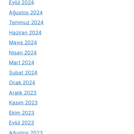
Eylül 2024
Ağustos 2024
Temmuz 2024
Haziran 2024
Mayıs 2024
Nisan 2024
Mart 2024
Şubat 2024
Ocak 2024
Aralık 2023
Kasım 2023
Ekim 2023
Eylül 2023
Ağustos 2023