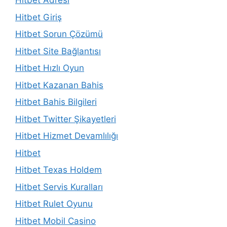
Hitbet Adresi
Hitbet Giriş
Hitbet Sorun Çözümü
Hitbet Site Bağlantısı
Hitbet Hızlı Oyun
Hitbet Kazanan Bahis
Hitbet Bahis Bilgileri
Hitbet Twitter Şikayetleri
Hitbet Hizmet Devamlılığı
Hitbet
Hitbet Texas Holdem
Hitbet Servis Kuralları
Hitbet Rulet Oyunu
Hitbet Mobil Casino