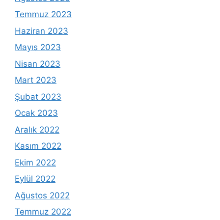
Temmuz 2023
Haziran 2023
Mayıs 2023
Nisan 2023
Mart 2023
Şubat 2023
Ocak 2023
Aralık 2022
Kasım 2022
Ekim 2022
Eylül 2022
Ağustos 2022
Temmuz 2022