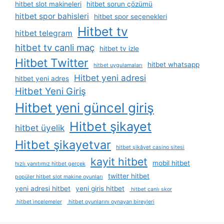
hitbet slot makineleri
hitbet sorun çözümü
hitbet spor bahisleri
hitbet spor seçenekleri
Hitbet tv
hitbet telegram
hitbet tv canli maç
hitbet tv izle
Hitbet Twitter
hitbet whatsapp
hitbet uygulamaları
Hitbet yeni adresi
hitbet yeni adres
Hitbet Yeni Giriş
Hitbet yeni güncel giriş
Hitbet şikayet
hitbet üyelik
Hitbet şikayetvar
hitbet şikâyet casino sitesi
kayit hitbet
mobil hitbet
hızlı yanıtımız hitbet gerçek
twitter hitbet
popüler hitbet slot makine oyunları
yeni adresi hitbet
yeni giris hitbet
hitbet canlı skor
hitbet i̇ncelemeler
hitbet oyunlarını oynayan bireyleri