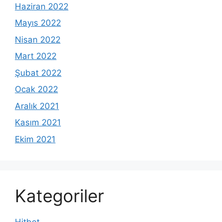
Haziran 2022
Mayıs 2022
Nisan 2022
Mart 2022
Şubat 2022
Ocak 2022
Aralık 2021
Kasım 2021
Ekim 2021
Kategoriler
Hitbet