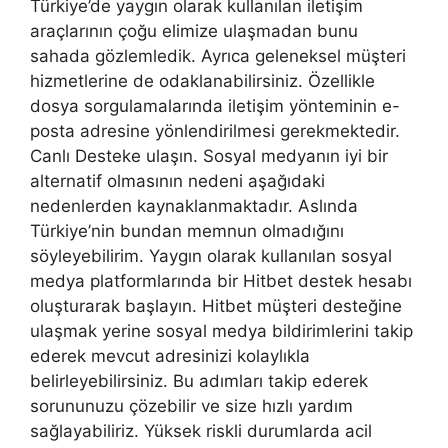
Türkiye’de yaygın olarak kullanılan iletişim
araçlarının çoğu elimize ulaşmadan bunu
sahada gözlemledik. Ayrıca geleneksel müşteri
hizmetlerine de odaklanabilirsiniz. Özellikle
dosya sorgulamalarında iletişim yönteminin e-
posta adresine yönlendirilmesi gerekmektedir.
Canlı Desteke ulaşın. Sosyal medyanın iyi bir
alternatif olmasının nedeni aşağıdaki
nedenlerden kaynaklanmaktadır. Aslında
Türkiye’nin bundan memnun olmadığını
söyleyebilirim. Yaygın olarak kullanılan sosyal
medya platformlarında bir Hitbet destek hesabı
oluşturarak başlayın. Hitbet müşteri desteğine
ulaşmak yerine sosyal medya bildirimlerini takip
ederek mevcut adresinizi kolaylıkla
belirleyebilirsiniz. Bu adımları takip ederek
sorununuzu çözebilir ve size hızlı yardım
sağlayabiliriz. Yüksek riskli durumlarda acil