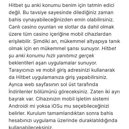
Hitbet şu anki konumu benim için tatmin edici
değil. Bu tavsiye sayesinde dilediğiniz zaman
bahis oynayabileceğinizden emin olabilirsiniz.
Canlı casino oyunları ve slotlar da dahil olmak
üzere tüm casino içeriğine mobil cihazlardan
erişilebilir. Şimdiki an, mükemmel altyapıya tanık
olmak için en mükemmel şansı sunuyor.
Hitbet
şu anki konumu hızlı yanıtımız gerçek
beklentileri aşan uygulamalar sunuyor.
Tarayıcınızı ve mobil giriş adresinizi kullanarak
da Hitbet uygulamanıza giriş yapabilirsiniz.
Ayrıca web sayfasının sol üst tarafında
İndirilenler bölümünü göreceksiniz. Zaten iki ayrı
bayrak var. Cihazınızın mobil işletim sistemi
Androidi mi yoksa iOSu mu seçebileceğinizi
belirler. Kurulum tamamlandıktan sonra bahis
hesabınızı uygulama üzerinde duraklatıldığında
kullanabileceksiniz.