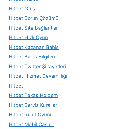
Hitbet Giriş
Hitbet Sorun Çözümü
Hitbet Site Bağlantısı
Hitbet Hızlı Oyun
Hitbet Kazanan Bahis
Hitbet Bahis Bilgileri
Hitbet Twitter Şikayetleri
Hitbet Hizmet Devamlılığı
Hitbet
Hitbet Texas Holdem
Hitbet Servis Kuralları
Hitbet Rulet Oyunu
Hitbet Mobil Casino