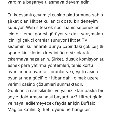
yardımla başarıya ulaşmaya devam edin.
En kapsamlı çevrimiçi casino platformuna sahip
şirket olan Hitbet kullanıcı dostu bir deneyim
sunuyor. Web sitesi ek spor bahis seçenekleri
için bir temel görevi görüyor ve dart yarışmaları
için ilgi çekici oranlar sunuyor Hitbet TV
sistemini kullanarak dünya çapındaki çok çeşitli
spor etkinliklerinin keyfini ücretsiz olarak
çıkarmaya hazırlanın. Şirket, düşük komisyonlar,
esnek para yatırma yöntemleri, tenis kortu
oyunlarında avantajlı oranlar ve çeşitli casino
oyunlarında güçlü bir itibar dahil olmak üzere
verimli casino çözümleri sunmaktadır.
Günlerinizi can sıkıntısı ve yalnızlıktan başka bir
şeyle doldurmayı nasıl başardınız? Hitbet gidin
ve hayal edilemeyecek faydalar için Buffalo
Magice katılın. Şirket, oyunu herhangi bir