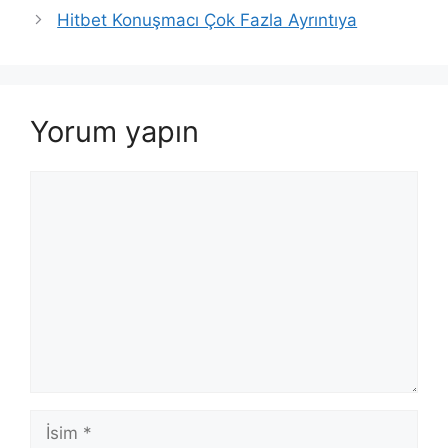
Hitbet Konuşmacı Çok Fazla Ayrıntıya
Yorum yapın
Yorum
İsim