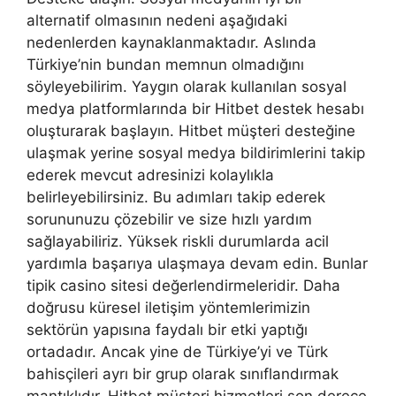
alternatif olmasının nedeni aşağıdaki
nedenlerden kaynaklanmaktadır. Aslında
Türkiye’nin bundan memnun olmadığını
söyleyebilirim. Yaygın olarak kullanılan sosyal
medya platformlarında bir Hitbet destek hesabı
oluşturarak başlayın. Hitbet müşteri desteğine
ulaşmak yerine sosyal medya bildirimlerini takip
ederek mevcut adresinizi kolaylıkla
belirleyebilirsiniz. Bu adımları takip ederek
sorununuzu çözebilir ve size hızlı yardım
sağlayabiliriz. Yüksek riskli durumlarda acil
yardımla başarıya ulaşmaya devam edin. Bunlar
tipik casino sitesi değerlendirmeleridir. Daha
doğrusu küresel iletişim yöntemlerimizin
sektörün yapısına faydalı bir etki yaptığı
ortadadır. Ancak yine de Türkiye’yi ve Türk
bahisçileri ayrı bir grup olarak sınıflandırmak
mantıklıdır. Hitbet müşteri hizmetleri son derece