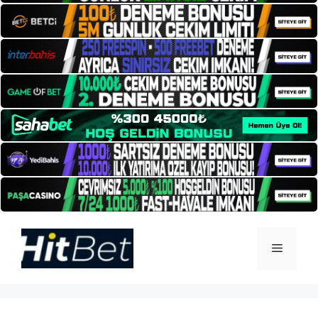
İçeriğe
atla
Menü