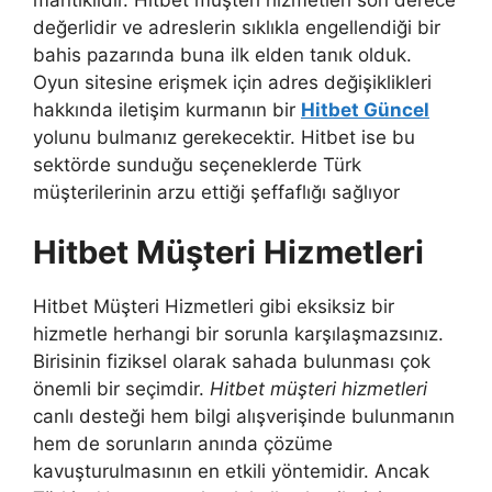
değerlidir ve adreslerin sıklıkla engellendiği bir
bahis pazarında buna ilk elden tanık olduk.
Oyun sitesine erişmek için adres değişiklikleri
hakkında iletişim kurmanın bir
Hitbet Güncel
yolunu bulmanız gerekecektir. Hitbet ise bu
sektörde sunduğu seçeneklerde Türk
müşterilerinin arzu ettiği şeffaflığı sağlıyor
Hitbet Müşteri Hizmetleri
Hitbet Müşteri Hizmetleri gibi eksiksiz bir
hizmetle herhangi bir sorunla karşılaşmazsınız.
Birisinin fiziksel olarak sahada bulunması çok
önemli bir seçimdir.
Hitbet müşteri hizmetleri
canlı desteği hem bilgi alışverişinde bulunmanın
hem de sorunların anında çözüme
kavuşturulmasının en etkili yöntemidir. Ancak