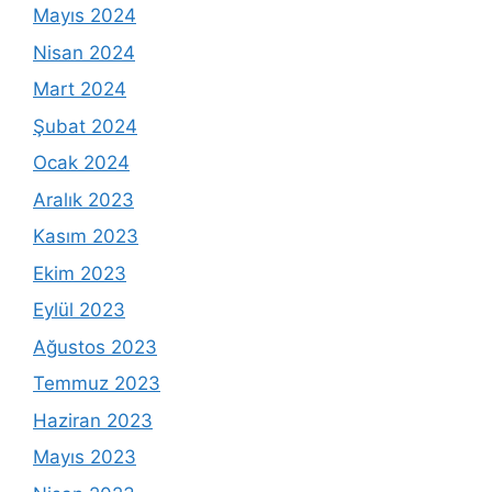
Mayıs 2024
Nisan 2024
Mart 2024
Şubat 2024
Ocak 2024
Aralık 2023
Kasım 2023
Ekim 2023
Eylül 2023
Ağustos 2023
Temmuz 2023
Haziran 2023
Mayıs 2023