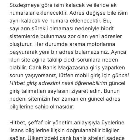
Sözleşmeye göre isim kalacak ve ileride ek
numaralar eklenecektir. Adres değişse bile isim
aynı kalacak ve numara eklenecektir. Bu,
sayıların sürekli olmaması nedeniyle hibrit
sistemlerde bulunması zor olan yeni adresler
oluşturur. Her durumda arama motorlarına
başvurarak yeni bir adres bulamazsınız. Ayrıca
klon site ağına takılıp ciddi sorunlara neden
olabilir. Canlı Bahis Mağazasına giriş yaparken
sorun yaşıyorsanız, lütfen mobil giriş için
güncel
Hitbet giriş adresimi nasıl öğrenebilirim
güncel
giriş talimatları sayfasını ziyaret edin. Bunun
nedeni sitemizin her zaman en güncel adres
bilgilerine sahip olmasıdır.
Hitbet, şeffaf bir yönetim anlayışıyla üyelerine
lisans bilgilerine ilişkin doğrulanabilir bilgiler
sağlar. Ülkemizdeki canlı bahis siteleri sadece