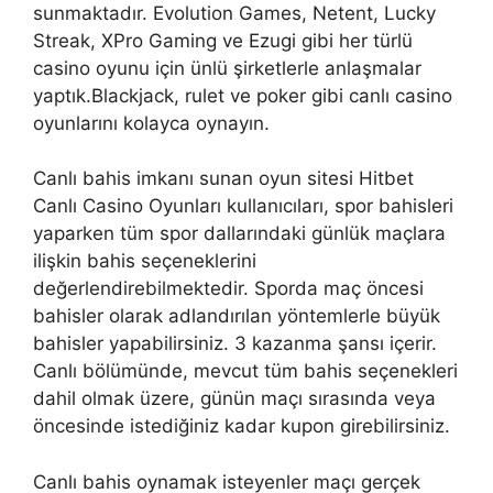
sunmaktadır. Evolution Games, Netent, Lucky
Streak, XPro Gaming ve Ezugi gibi her türlü
casino oyunu için ünlü şirketlerle anlaşmalar
yaptık.Blackjack, rulet ve poker gibi canlı casino
oyunlarını kolayca oynayın.
Canlı bahis imkanı sunan oyun sitesi Hitbet
Canlı Casino Oyunları kullanıcıları, spor bahisleri
yaparken tüm spor dallarındaki günlük maçlara
ilişkin bahis seçeneklerini
değerlendirebilmektedir. Sporda maç öncesi
bahisler olarak adlandırılan yöntemlerle büyük
bahisler yapabilirsiniz. 3 kazanma şansı içerir.
Canlı bölümünde, mevcut tüm bahis seçenekleri
dahil olmak üzere, günün maçı sırasında veya
öncesinde istediğiniz kadar kupon girebilirsiniz.
Canlı bahis oynamak isteyenler maçı gerçek