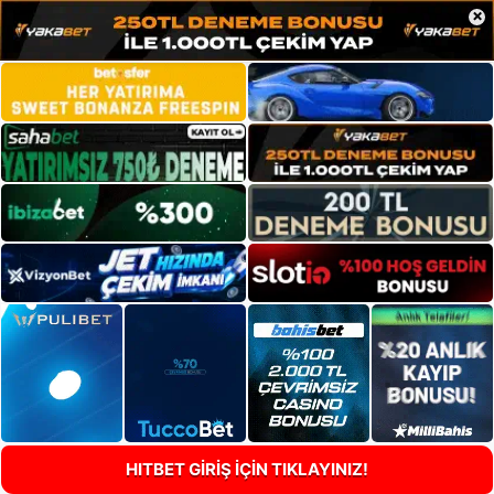
×
HITBET GİRİŞ İÇİN TIKLAYINIZ!