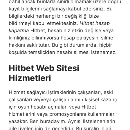
dahil ancak bunlarla sınırlı olmamak üzere doğru
kayıt bilgilerini sağlamayı kabul edersiniz. Bu
bilgilerdeki herhangi bir değişikliği bize
bildirmeyi kabul etmektesiniz.
Hitbet hesap
kapatma
Hitbet, hesabınız etkin değilse veya
kimliğiniz bilinmiyorsa hesap bakiyesini silme
hakkını saklı tutar. Bu gibi durumlarda, hiçbir
koşulda temsilciden hesabı silmesi istenemez.
Hitbet Web Sitesi
Hizmetleri
Hizmet sağlayıcı iştiraklerinin çalışanları, eski
çalışanları ve/veya çalışanlarının kişisel kazanç
için oyun hesabı açmaları veya Hitbet
hizmetlerini veya promosyonlarını kullanmaları
yasaktır. Ben buradayım. Aynısı listelenenlerin
aile üyeleri için de geçerlidir. Bu kuralın ihlali,