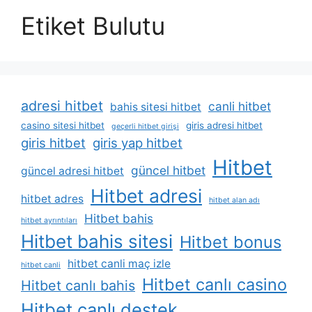
Etiket Bulutu
adresi hitbet
canli hitbet
bahis sitesi hitbet
casino sitesi hitbet
giris adresi hitbet
geçerli hitbet girişi
giris hitbet
giris yap hitbet
Hitbet
güncel hitbet
güncel adresi hitbet
Hitbet adresi
hitbet adres
hitbet alan adı
Hitbet bahis
hitbet ayrıntıları
Hitbet bahis sitesi
Hitbet bonus
hitbet canli maç izle
hitbet canli
Hitbet canlı casino
Hitbet canlı bahis
Hitbet canlı destek