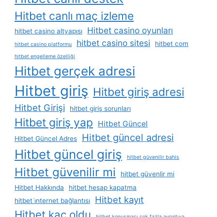
Hitbet canlı maç izleme
Hitbet casino oyunları
hitbet casino altyapısı
hitbet casino sitesi
hitbet com
hitbet casino platformu
hitbet engelleme özelliği
Hitbet gerçek adresi
Hitbet giriş
Hitbet giriş adresi
Hitbet Girişi
hitbet giriş sorunları
Hitbet giriş yap
Hitbet Güncel
Hitbet güncel adresi
Hitbet Güncel Adres
Hitbet güncel giriş
hitbet güvenilir bahis
Hitbet güvenilir mi
hitbet güvenlir mi
Hitbet Hakkında
hitbet hesap kapatma
Hitbet kayıt
hitbet i̇nternet bağlantısı
Hitbet kaç oldu
hitbet konuşmacı çok fazla ayrıntıya