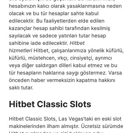
hesabınızın kalıcı olarak yasaklanmasına neden
olacak ve bu tür hesaplar sahte kabul
edilecektir. Bu faaliyetlerden elde edilen
kazançlar hesap sahibi tarafından kesilmiş
sayılacak ve sadece yatırılan tutar hesap
sahibine iade edilecektir.
Hitbet
hizmetleri
Hitbet, çalışanlarımıza yönelik küfürlü,
küfürlü, müstehcen, ırkçı, cinsiyetçi, ayrımcı
veya diğer saldırgan dilleri kabul etmez ve bu
tür hesapların haklarına saygı göstermez. Varsa
önceden haber vermeksizin kapatma hakkını
saklı tutar.
Hitbet Classic Slots
Hitbet Classic Slots, Las Vegas’taki en eski slot
makinelerinden ilham almıştır. Ücretsiz sürümde