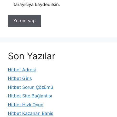
tarayıcıya kaydedilsin.
Son Yazılar
Hitbet Adresi
Hitbet Giriş
Hitbet Sorun Çözümü
Hitbet Site Bağlantısı
Hitbet Hızlı Oyun
Hitbet Kazanan Bahis