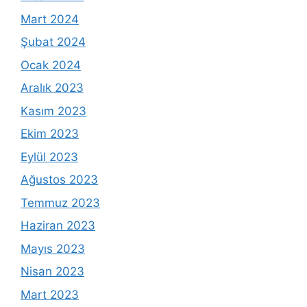
Mart 2024
Şubat 2024
Ocak 2024
Aralık 2023
Kasım 2023
Ekim 2023
Eylül 2023
Ağustos 2023
Temmuz 2023
Haziran 2023
Mayıs 2023
Nisan 2023
Mart 2023