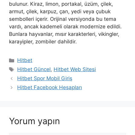
bulunur. Kiraz, limon, portakal, üzüm, çilek,
armut, çilek, karpuz, çan, yedi veya çubuk
sembolleri içerir. Orijinal versiyonda bu tema
vardı, ancak kademeli olarak modernize edildi.
Bunlara hayvanlar, mısır karakterleri, vikingler,
karayipler, zombiler dahildir.
Kategoriler
Hitbet
Etiketler
Hitbet Güncel
,
Hitbet Web Sitesi
Hitbet Spor Mobil Giriş
Hitbet Facebook Hesapları
Yorum yapın