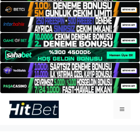
İçeriğe
atla
Menü