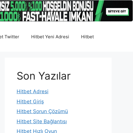
et Twitter
Hitbet Yeni Adresi
Hitbet
Son Yazılar
Hitbet Adresi
Hitbet Giriş
Hitbet Sorun Çözümü
Hitbet Site Bağlantısı
Hitbet Hızlı Oyun