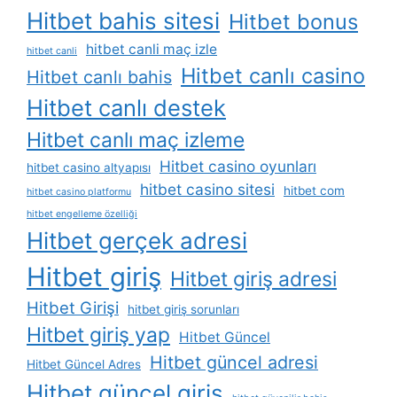
Hitbet bahis sitesi
Hitbet bonus
hitbet canli maç izle
hitbet canli
Hitbet canlı casino
Hitbet canlı bahis
Hitbet canlı destek
Hitbet canlı maç izleme
Hitbet casino oyunları
hitbet casino altyapısı
hitbet casino sitesi
hitbet com
hitbet casino platformu
hitbet engelleme özelliği
Hitbet gerçek adresi
Hitbet giriş
Hitbet giriş adresi
Hitbet Girişi
hitbet giriş sorunları
Hitbet giriş yap
Hitbet Güncel
Hitbet güncel adresi
Hitbet Güncel Adres
Hitbet güncel giriş