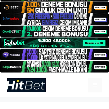
İçeriğe
atla
Menü