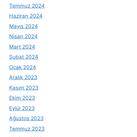
Temmuz 2024
Haziran 2024
Mayıs 2024
Nisan 2024
Mart 2024
Şubat 2024
Ocak 2024
Aralık 2023
Kasım 2023
Ekim 2023
Eylül 2023
Ağustos 2023
Temmuz 2023