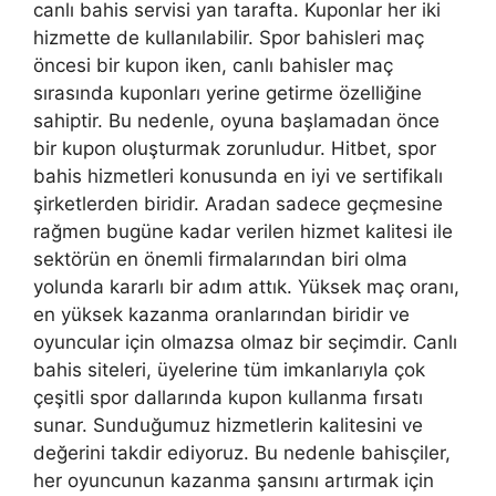
canlı bahis servisi yan tarafta. Kuponlar her iki
hizmette de kullanılabilir. Spor bahisleri maç
öncesi bir kupon iken, canlı bahisler maç
sırasında kuponları yerine getirme özelliğine
sahiptir. Bu nedenle, oyuna başlamadan önce
bir kupon oluşturmak zorunludur. Hitbet, spor
bahis hizmetleri konusunda en iyi ve sertifikalı
şirketlerden biridir. Aradan sadece geçmesine
rağmen bugüne kadar verilen hizmet kalitesi ile
sektörün en önemli firmalarından biri olma
yolunda kararlı bir adım attık. Yüksek maç oranı,
en yüksek kazanma oranlarından biridir ve
oyuncular için olmazsa olmaz bir seçimdir. Canlı
bahis siteleri, üyelerine tüm imkanlarıyla çok
çeşitli spor dallarında kupon kullanma fırsatı
sunar. Sunduğumuz hizmetlerin kalitesini ve
değerini takdir ediyoruz. Bu nedenle bahisçiler,
her oyuncunun kazanma şansını artırmak için