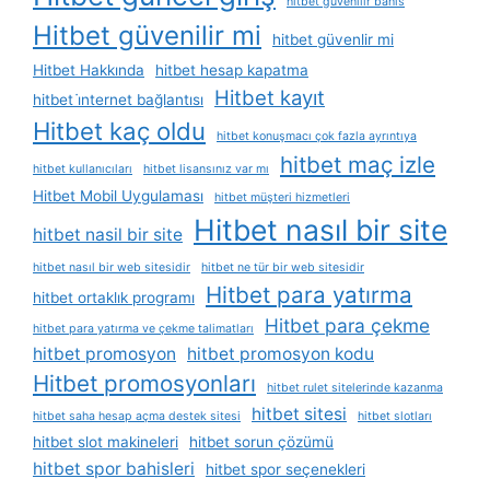
hitbet güvenilir bahis
Hitbet güvenilir mi
hitbet güvenlir mi
Hitbet Hakkında
hitbet hesap kapatma
Hitbet kayıt
hitbet i̇nternet bağlantısı
Hitbet kaç oldu
hitbet konuşmacı çok fazla ayrıntıya
hitbet maç izle
hitbet kullanıcıları
hitbet lisansınız var mı
Hitbet Mobil Uygulaması
hitbet müşteri hizmetleri
Hitbet nasıl bir site
hitbet nasil bir site
hitbet nasıl bir web sitesidir
hitbet ne tür bir web sitesidir
Hitbet para yatırma
hitbet ortaklık programı
Hitbet para çekme
hitbet para yatırma ve çekme talimatları
hitbet promosyon
hitbet promosyon kodu
Hitbet promosyonları
hitbet rulet sitelerinde kazanma
hitbet sitesi
hitbet saha hesap açma destek sitesi
hitbet slotları
hitbet slot makineleri
hitbet sorun çözümü
hitbet spor bahisleri
hitbet spor seçenekleri