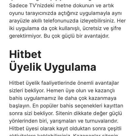
Sadece TV’nizdeki metne dokunun ve artık
oyunu tarayıcınızda açtığınız uygulamayla aynı
arayüzle akıllı telefonunuzda izleyebilirsiniz. Her
iki uygulama da çok kullanışlı, ücretsiz ve şifre
gerektirmiyor. Bu çok güçlü bir avantajdır.
Hitbet
Üyelik Uygulama
Hitbet üyelik faaliyetlerinde önemli avantajlar
sizleri bekliyor. Hemen üye olun ve kazançlı
bahis uygulamamız ile daha çok kazanmaya
başlayın. En popüler bahis seçenekleri kayıttan
sonra sizi bekliyor. Sitenin dikkate değer güçlü
yönlerinden biri, yarışmaları ve turnuvalarıdır.
Hitbet üyesi olarak kayıt olduktan sonra çeşitli
aktivitelere katılabilirsiniz. Kazananlar sitenin