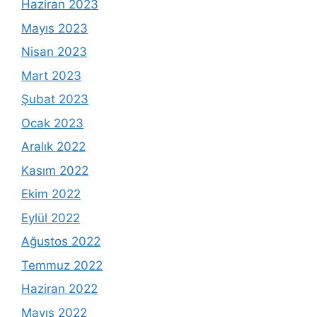
Haziran 2023
Mayıs 2023
Nisan 2023
Mart 2023
Şubat 2023
Ocak 2023
Aralık 2022
Kasım 2022
Ekim 2022
Eylül 2022
Ağustos 2022
Temmuz 2022
Haziran 2022
Mayıs 2022