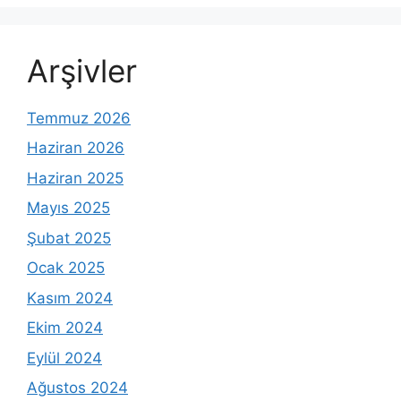
Arşivler
Temmuz 2026
Haziran 2026
Haziran 2025
Mayıs 2025
Şubat 2025
Ocak 2025
Kasım 2024
Ekim 2024
Eylül 2024
Ağustos 2024