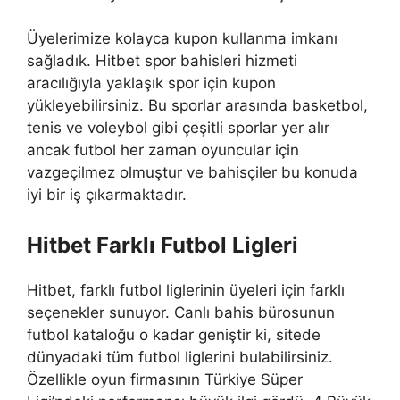
Üyelerimize kolayca kupon kullanma imkanı
sağladık. Hitbet spor bahisleri hizmeti
aracılığıyla yaklaşık spor için kupon
yükleyebilirsiniz. Bu sporlar arasında basketbol, ​​
tenis ve voleybol gibi çeşitli sporlar yer alır
ancak futbol her zaman oyuncular için
vazgeçilmez olmuştur ve bahisçiler bu konuda
iyi bir iş çıkarmaktadır.
Hitbet Farklı Futbol Ligleri
Hitbet, farklı futbol liglerinin üyeleri için farklı
seçenekler sunuyor. Canlı bahis bürosunun
futbol kataloğu o kadar geniştir ki, sitede
dünyadaki tüm futbol liglerini bulabilirsiniz.
Özellikle oyun firmasının Türkiye Süper