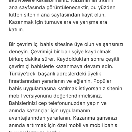
ana sayfasında görüntülenecektir, bu yüzden
lütfen sitenin ana sayfasından kayıt olun.
Kazanmak için turnuvalara ve yarışmalara
katılın.
Bir çevrim içi bahis sitesine üye olun ve şansınızı
deneyin. Çevrimiçi bir bahisçiye kaydolmak
birkaç dakika sürer. Kaydolduktan sonra çeşitli
çevrimiçi bahislerle kazanmaya devam edin.
Türkiye’deki başarılı adreslerdeki üyelik
fırsatlarından yararlanın ve eğlenin. Popüler
bahis uygulamasına katılmak istiyorsanız sitenin
mobil versiyonunu değerlendirmelisiniz.
Bahislerinizi cep telefonunuzdan yapın ve
anında kazançlar için uygulamanın
avantajlarından yararlanın. Kazanma şansınızı
anında artırmak için özel mobil ve mobil bahis