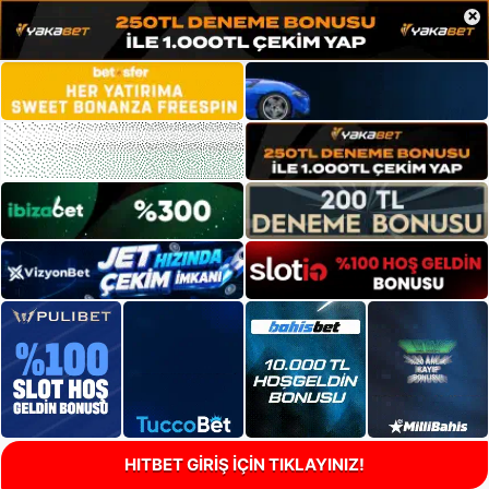
×
HITBET GİRİŞ İÇİN TIKLAYINIZ!