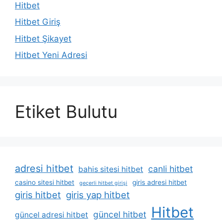
Hitbet
Hitbet Giriş
Hitbet Şikayet
Hitbet Yeni Adresi
Etiket Bulutu
adresi hitbet
canli hitbet
bahis sitesi hitbet
casino sitesi hitbet
giris adresi hitbet
geçerli hitbet girişi
giris hitbet
giris yap hitbet
Hitbet
güncel hitbet
güncel adresi hitbet