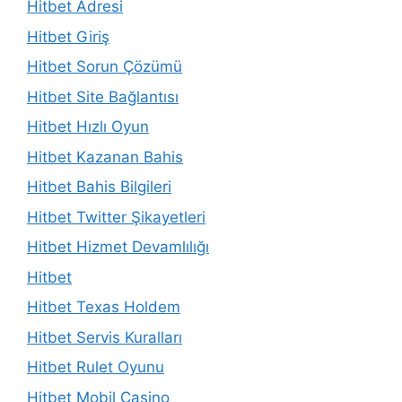
Hitbet Adresi
Hitbet Giriş
Hitbet Sorun Çözümü
Hitbet Site Bağlantısı
Hitbet Hızlı Oyun
Hitbet Kazanan Bahis
Hitbet Bahis Bilgileri
Hitbet Twitter Şikayetleri
Hitbet Hizmet Devamlılığı
Hitbet
Hitbet Texas Holdem
Hitbet Servis Kuralları
Hitbet Rulet Oyunu
Hitbet Mobil Casino