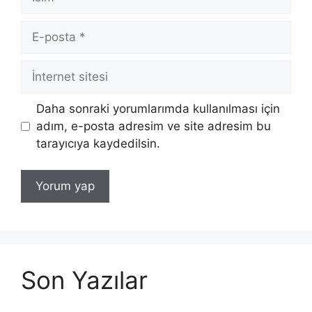
E-
posta
İnternet
sitesi
Daha sonraki yorumlarımda kullanılması için
adım, e-posta adresim ve site adresim bu
tarayıcıya kaydedilsin.
Son Yazılar