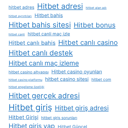
Hitbet adresi
hitbet adres
hitbet alan adı
Hitbet bahis
hitbet ayrıntıları
Hitbet bahis sitesi
Hitbet bonus
hitbet canli maç izle
hitbet canli
Hitbet canlı casino
Hitbet canlı bahis
Hitbet canlı destek
Hitbet canlı maç izleme
Hitbet casino oyunları
hitbet casino altyapısı
hitbet casino sitesi
hitbet com
hitbet casino platformu
hitbet engelleme özelliği
Hitbet gerçek adresi
Hitbet giriş
Hitbet giriş adresi
Hitbet Girişi
hitbet giriş sorunları
Hitbet giriş yap
Hitbet Güncel