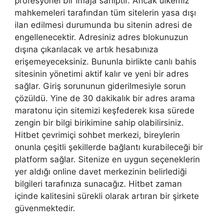
profesyonel bir imaja sahiptir. Ancak ülkemiz
mahkemeleri tarafından tüm sitelerin yasa dışı
ilan edilmesi durumunda bu sitenin adresi de
engellenecektir. Adresiniz adres blokunuzun
dışına çıkarılacak ve artık hesabınıza
erişemeyeceksiniz. Bununla birlikte canlı bahis
sitesinin yönetimi aktif kalır ve yeni bir adres
sağlar. Giriş sorununun giderilmesiyle sorun
çözüldü. Yine de 30 dakikalık bir adres arama
maratonu için sitemizi keşfederek kısa sürede
zengin bir bilgi birikimine sahip olabilirsiniz.
Hitbet çevrimiçi sohbet merkezi, bireylerin
onunla çeşitli şekillerde bağlantı kurabileceği bir
platform sağlar. Sitenize en uygun seçeneklerin
yer aldığı online davet merkezinin belirlediği
bilgileri tarafınıza sunacağız. Hitbet zaman
içinde kalitesini sürekli olarak artıran bir şirkete
güvenmektedir.