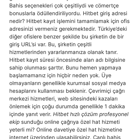
Bahis seçenekleri çok çeşitliydi ve cömertçe
bonuslarla ödüllendiriliyordu. Hitbet giriş adresi
nedir? Hitbet kayıt işlemini tamamlamak için ofis
adresinizi vermeniz gerekmektedir. Türkiye’deki
diğer ofislere benzer şekilde bu şirketin de bir
giriş URL’si var. Bu, şirketin çeşitli
hizmetlerinden yararlanmanıza olanak tanır.
Hitbet kayıt süresi öncesinde alan adı bilgisine
sahip olunması şarttır. Bunu hemen yapmaya
başlamamanız için hiçbir neden yok. Üye
olmayanların genellikle kurumsal sosyal medya
hesaplarını kullanması beklenir. Çevrimiçi çağrı
merkezi hizmetleri, web sitesindeki kazaları
önlemek için çoğu durumda genellikle 1 dakika
içinde yanıt verir.
Hitbet hızlı çözüm profesyonel
ekip
sunduğu online çağrıya özel hat hizmeti
yeterli mi? Online davetiye özel hat hizmetine
internet üzerinden ulaşabilirsiniz. Canlı bahis