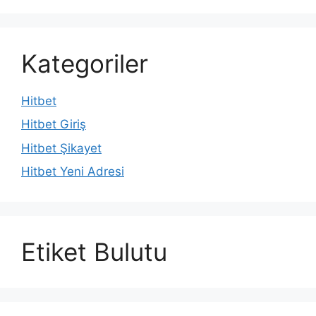
Kategoriler
Hitbet
Hitbet Giriş
Hitbet Şikayet
Hitbet Yeni Adresi
Etiket Bulutu