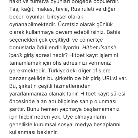
nakit ve turnuva oyunları bölgede popülerdir.
Taş, kağıt, makas, tavla, Rus ruleti ve diğer
beceri oyunları bireysel olarak
oynanabilmektedir. Ücretsiz olarak günlük
olarak kullanmaya devam edebilirsiniz. Bahis
seçenekleri çok çeşitliydi ve cömertçe
bonuslarla ödüllendiriliyordu.
Hitbet lisanslı
i̇çerik
giriş adresi nedir? Hitbet kayıt işlemini
tamamlamak için ofis adresinizi vermeniz
gerekmektedir. Türkiye’deki diğer ofislere
benzer şekilde bu şirketin de bir giriş URL’si var.
Bu, şirketin çeşitli hizmetlerinden
yararlanmanıza olanak tanır. Hitbet kayıt süresi
öncesinde alan adı bilgisine sahip olunması
şarttır. Bunu hemen yapmaya başlamamanız
için hiçbir neden yok. Üye olmayanların
genellikle kurumsal sosyal medya hesaplarını
kullanması beklenir.