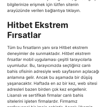
bilgilerinize erişmek için lütfen sitenin
arayüzünde verilen bağlantıya tıklayın.
Hitbet Ekstrem
Fırsatlar
Tüm bu fırsatların yanı sıra Hitbet ekstrem
deneyimler de sunmaktadır.
Hitbet ekstrem
fırsatlar
mobil uygulaması çeşitli tarayıcılarla
uyumludur. Bu, tarayıcınızda seçtiğiniz canlı
bahis ofisinin adresiyle web sayfasının açılacağı
anlamına gelir. Ancak bu aşamada bir düşüş
yaşanacaktır. Haftada en az bir kez, web sitesi
adresleri bazen birden çok kez engellenir.
Lisanslı ve sertifikalı firmalar canlı bahis
sitelerini işleten firmalardır. Firmamız