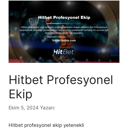
Hitbet Profesyonel
Ekip
Ekim 5, 2024
Yazarı:
Hitbet profesyonel ekip yetenekli