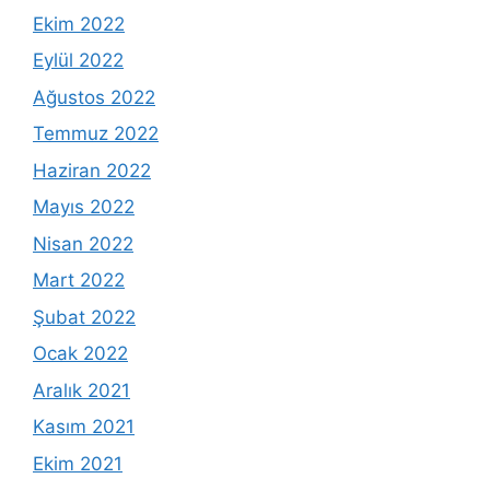
Ekim 2022
Eylül 2022
Ağustos 2022
Temmuz 2022
Haziran 2022
Mayıs 2022
Nisan 2022
Mart 2022
Şubat 2022
Ocak 2022
Aralık 2021
Kasım 2021
Ekim 2021