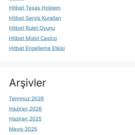
Hitbet Texas Holdem
Hitbet Servis Kuralları
Hitbet Rulet Oyunu
Hitbet Mobil Casino
Hitbet Engelleme Etkisi
Arşivler
Temmuz 2026
Haziran 2026
Haziran 2025
Mayıs 2025