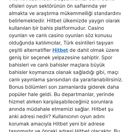
ofisleri oyun sektörünün ön saflarında yer
almakta ve araştırma mükemmelliği standardını
belirlemektedir. Hitbet ülkemizde yaygın olarak
kullanılan bir bahis platformudur. Casino
oyunları ve canlı casino oyunları söz konusu
olduğunda katılımcılar, Türk esintileri taşıyan
çeşitli alternatifler
Hitbet
de dahil olmak üzere
geniş bir seçenek yelpazesine sahiptir. Spor
bahisleri ve canlı bahisler maçlara büyük
bahisler koymanıza olanak sağladığı gibi, maçı
canlı yayınlama şansından da yararlanabilirsiniz.
Bonus bölümleri son zamanlarda giderek daha
popüler hale geldi. Bu departmanlar, yerinde
hizmet alırken karşılaşabileceğiniz sorunlara
anında müdahale etmemizi sağlar. Hitbet şu
anki adresi nedir? Kullanıcının oyun adını
korumak amacıyla Hitbet yeni bir adrese
taşınmıştır ve önceki adresi Hitbet olacaktır. Bu