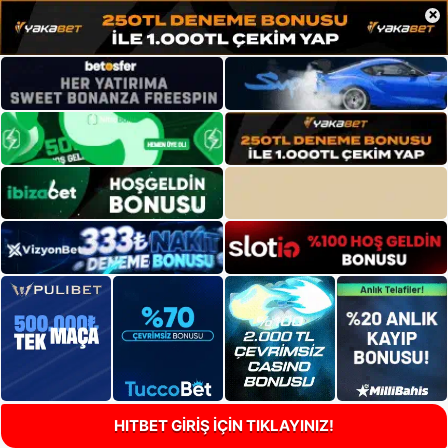
×
HITBET GİRİŞ İÇİN TIKLAYINIZ!