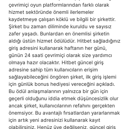
çevrimiçi oyun platformlarından farklı olarak
hizmet sektöründe önemli ilerlemeler
kaydetmeye çalışan köklü ve bilgili bir şirkettir.
Şirket bu zaman diliminde kuruldu ve sayısız
zafer yaşadı. Bunlardan en önemlisi şirketin
aldığı üstün hizmet ödülüdür. Hitbet sağladığınız
giriş adresini kullanarak haftanın her günü,
günün 24 saati çevrimiçi olarak size yardımcı
olmaya hazır olacaktır. Hitbet güncel giriş
adresine sahip tüm kullanıcıların erişim
sağlayabileceğini öngören şirket, ilk giriş işlemi
için günlük bonus hediyesi vereceğini açıkladı.
Bu ödül anlaşmalarının yalnızca bir gün için
geçerli olduğunu iddia etmek düşüncesizlik olur
ancak şirket, kullanıcılarının refahını gerçekten
önemsiyor. Bu avantajlı fırsatlardan yararlanmak
için artık yeni adresinizi kullanarak kayıt
olabilirsiniz. Henüz üye değilseniz, güncel giriş