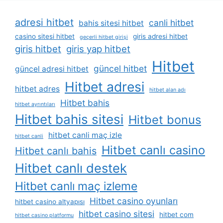
adresi hitbet
canli hitbet
bahis sitesi hitbet
casino sitesi hitbet
giris adresi hitbet
geçerli hitbet girişi
giris hitbet
giris yap hitbet
Hitbet
güncel hitbet
güncel adresi hitbet
Hitbet adresi
hitbet adres
hitbet alan adı
Hitbet bahis
hitbet ayrıntıları
Hitbet bahis sitesi
Hitbet bonus
hitbet canli maç izle
hitbet canli
Hitbet canlı casino
Hitbet canlı bahis
Hitbet canlı destek
Hitbet canlı maç izleme
Hitbet casino oyunları
hitbet casino altyapısı
hitbet casino sitesi
hitbet com
hitbet casino platformu