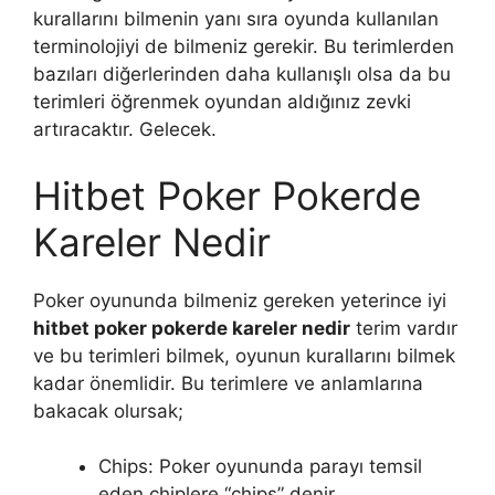
kurallarını bilmenin yanı sıra oyunda kullanılan
terminolojiyi de bilmeniz gerekir. Bu terimlerden
bazıları diğerlerinden daha kullanışlı olsa da bu
terimleri öğrenmek oyundan aldığınız zevki
artıracaktır. Gelecek.
Hitbet Poker Pokerde
Kareler Nedir
Poker oyununda bilmeniz gereken yeterince iyi
hitbet poker pokerde kareler nedir
terim vardır
ve bu terimleri bilmek, oyunun kurallarını bilmek
kadar önemlidir. Bu terimlere ve anlamlarına
bakacak olursak;
Chips: Poker oyununda parayı temsil
eden chiplere “chips” denir.