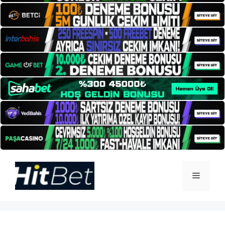
İçeriğe
atla
Menü