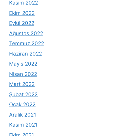
Kasım 2022
Ekim 2022
Eylül 2022
Ağustos 2022
Temmuz 2022
Haziran 2022
Mayıs 2022
Nisan 2022
Mart 2022
Şubat 2022
Ocak 2022
Aralık 2021
Kasım 2021
Ekim 2021