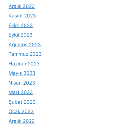
Aralık 2023
Kasım 2023
Ekim 2023
Eylül 2023
Ağustos 2023
Temmuz 2023
Haziran 2023
Mayıs 2023
Nisan 2023
Mart 2023
Şubat 2023
Ocak 2023
Aralık 2022