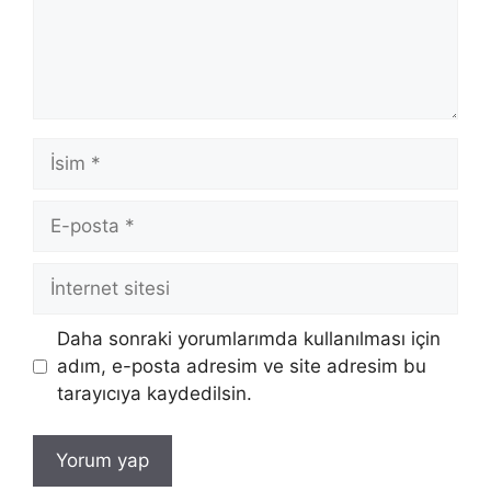
İsim
E-
posta
İnternet
sitesi
Daha sonraki yorumlarımda kullanılması için
adım, e-posta adresim ve site adresim bu
tarayıcıya kaydedilsin.