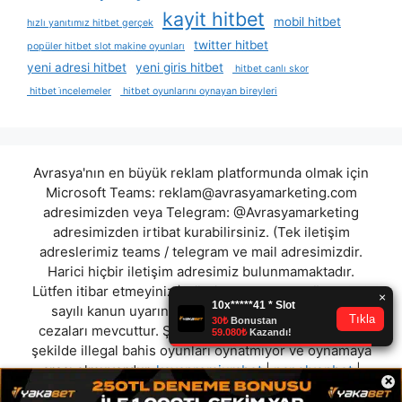
kayit hitbet
mobil hitbet
hızlı yanıtımız hitbet gerçek
twitter hitbet
popüler hitbet slot makine oyunları
yeni adresi hitbet
yeni giris hitbet
hitbet canlı skor
hitbet i̇ncelemeler
hitbet oyunlarını oynayan bireyleri
Avrasya'nın en büyük reklam platformunda olmak için
Microsoft Teams:
reklam@avrasyamarketing.com
adresimizden veya Telegram: @Avrasyamarketing
adresimizden irtibat kurabilirsiniz. (Tek iletişim
adreslerimiz teams / telegram ve mail adresimizdir.
Harici hiçbir iletişim adresimiz bulunmamaktadır.
Lütfen itibar etmeyiniz.) Türkiye yasalarına göre 7258
sayılı kanun uyarınca yasa dışı bahis oynamanın
cezaları mevcuttur. Şu an bulunduğunuz site hiç bir
şekilde illegal bahis oyunları oynatmıyor ve oynamaya
aracı olmuyordur.
kayapremiumbet
|
napolyonbet
|
×
betloca
|
swissbet
|
betivo
|
slottica
|
dellabet
|
elizabet