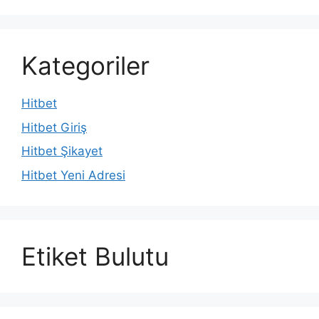
Kategoriler
Hitbet
Hitbet Giriş
Hitbet Şikayet
Hitbet Yeni Adresi
Etiket Bulutu