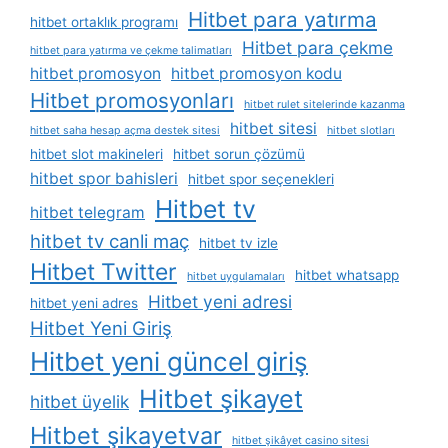
Hitbet para yatırma
hitbet ortaklık programı
Hitbet para çekme
hitbet para yatırma ve çekme talimatları
hitbet promosyon
hitbet promosyon kodu
Hitbet promosyonları
hitbet rulet sitelerinde kazanma
hitbet sitesi
hitbet saha hesap açma destek sitesi
hitbet slotları
hitbet slot makineleri
hitbet sorun çözümü
hitbet spor bahisleri
hitbet spor seçenekleri
Hitbet tv
hitbet telegram
hitbet tv canli maç
hitbet tv izle
Hitbet Twitter
hitbet whatsapp
hitbet uygulamaları
Hitbet yeni adresi
hitbet yeni adres
Hitbet Yeni Giriş
Hitbet yeni güncel giriş
Hitbet şikayet
hitbet üyelik
Hitbet şikayetvar
hitbet şikâyet casino sitesi