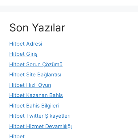
Son Yazılar
Hitbet Adresi
Hitbet Giriş
Hitbet Sorun Çözümü
Hitbet Site Bağlantısı
Hitbet Hızlı Oyun
Hitbet Kazanan Bahis
Hitbet Bahis Bilgileri
Hitbet Twitter Şikayetleri
Hitbet Hizmet Devamlılığı
Hitbet