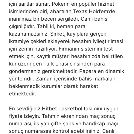
için şartlar sunar. Pokerin en popüler hizmet
isimlerinden biri, abartılan Texas Hold’em’de
inanılmaz bir beceri sergiledi. Canlı bahis
çılgınlığıdır. Tabii ki, hemen para
kazanamazsınız. Şirket, kayıplara gerçek
ikramiye çekleri ekleyerek hesabın iyileştirilmesi
için zemin hazırlıyor. Firmanın sistemini test
etmek için, kayıtlı müşteri hesabınızda belirtilen
kur üzerinden Türk Lirası cinsinden para
göndermeniz gerekmektedir. Papara en dinamik
yöntemdir. Zaman içerisinde bahis markaları
beklenmedik kurumlar olarak hareket
etmektedir.
En sevdiğiniz Hitbet basketbol takımını uygun
fiyata izleyin. Tahmin ekranından maç sonuç
numarası, ilk yarı çifte şans ve handikap maçı
sonuç numarasını kontrol edebilirsiniz. Canlı