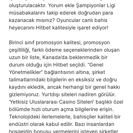
oluşturulacaktır. Yorum ekle Şampiyonlar Ligi
müsabakalarını takip ederek doğrudan para
kazanacak mısınız? Oyuncular canlı bahis
heyecanını Hitbet kalitesiyle işaret ediyor!
Birinci sınıf promosyon kalitesi, promosyon
çeşitliliği, farklı ödeme seçeneklerinden oluşan
uzun bir liste, Kanada’da beklenmedik bir
durum olduğu için Hitbet seçildi. “Genel
Yönetmelikler” bağlantısının altına, şirket
talimatlarındaki bilgilerin en eksiksiz ve doğru
kaydını ekledik, ancak herhangi bir genel hakkı
gizlemiyoruz. Yurtdışı siteleri nadiren görülür.
‘Yetkisiz Uluslararası Casino Siteleri’ başlıklı özel
bölümde hızlı oturum açma bilgilerine erişin.
Teknolojideki ilerlemelerle, bahisçiler kaliteli bir
endüstri olarak kabul edilir. Bazı insanlardan
hoşgeldin bonusu vermelerini isteyen şirketler,