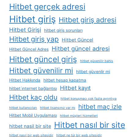
Hitbet gerçek adresi
Hitbet giriş
Hitbet giriş adresi
Hitbet Girişi
hitbet giriş sorunları
Hitbet giriş yap
Hitbet Güncel
Hitbet güncel adresi
Hitbet Güncel Adres
Hitbet güncel giriş
hitbet güvenilir bahis
Hitbet güvenilir mi
hitbet güvenlir mi
Hitbet Hakkında
hitbet hesap kapatma
Hitbet kayıt
hitbet i̇nternet bağlantısı
Hitbet kaç oldu
hitbet konuşmacı çok fazla ayrıntıya
hitbet maç izle
hitbet kullanıcıları
hitbet lisansınız var mı
Hitbet Mobil Uygulaması
hitbet müşteri hizmetleri
Hitbet nasıl bir site
hitbet nasil bir site
hitbet nasıl bir web sitesidir
hitbet ne tür bir web sitesidir