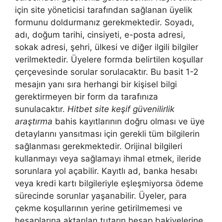
için site yöneticisi tarafından sağlanan üyelik
formunu doldurmanız gerekmektedir. Soyadı,
adı, doğum tarihi, cinsiyeti, e-posta adresi,
sokak adresi, şehri, ülkesi ve diğer ilgili bilgiler
verilmektedir. Üyelere formda belirtilen koşullar
çerçevesinde sorular sorulacaktır. Bu basit 1-2
mesajın yanı sıra herhangi bir kişisel bilgi
gerektirmeyen bir form da tarafınıza
sunulacaktır.
Hitbet site keşif güvenilirlik
araştırma
bahis kayıtlarının doğru olması ve üye
detaylarını yansıtması için gerekli tüm bilgilerin
sağlanması gerekmektedir. Orijinal bilgileri
kullanmayı veya sağlamayı ihmal etmek, ileride
sorunlara yol açabilir. Kayıtlı ad, banka hesabı
veya kredi kartı bilgileriyle eşleşmiyorsa ödeme
sürecinde sorunlar yaşanabilir. Üyeler, para
çekme koşullarının yerine getirilmemesi ve
hesaplarına aktarılan tutarın hesap bakiyelerine