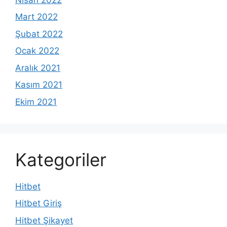
Mart 2022
Şubat 2022
Ocak 2022
Aralık 2021
Kasım 2021
Ekim 2021
Kategoriler
Hitbet
Hitbet Giriş
Hitbet Şikayet