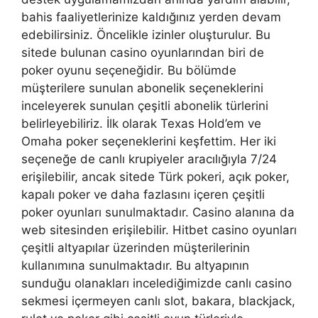
bahis faaliyetlerinize kaldığınız yerden devam
edebilirsiniz. Öncelikle izinler oluşturulur. Bu
sitede bulunan casino oyunlarından biri de
poker oyunu seçeneğidir. Bu bölümde
müşterilere sunulan abonelik seçeneklerini
inceleyerek sunulan çeşitli abonelik türlerini
belirleyebiliriz. İlk olarak Texas Hold’em ve
Omaha poker seçeneklerini keşfettim. Her iki
seçeneğe de canlı krupiyeler aracılığıyla 7/24
erişilebilir, ancak sitede Türk pokeri, açık poker,
kapalı poker ve daha fazlasını içeren çeşitli
poker oyunları sunulmaktadır. Casino alanına da
web sitesinden erişilebilir. Hitbet casino oyunları
çeşitli altyapılar üzerinden müşterilerinin
kullanımına sunulmaktadır. Bu altyapının
sunduğu olanakları incelediğimizde canlı casino
sekmesi içermeyen canlı slot, bakara, blackjack,