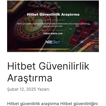
Hitbet Güvenilirlik
Araştırma
Şubat 12, 2025
Yazarı:
Hitbet güvenilirlik araştırma Hitbet güvenilirliğini