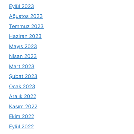
Eylül 2023
Ağustos 2023
Temmuz 2023
Haziran 2023
Mayıs 2023
Nisan 2023
Mart 2023
Şubat 2023
Ocak 2023
Aralık 2022
Kasım 2022
Ekim 2022
Eylül 2022