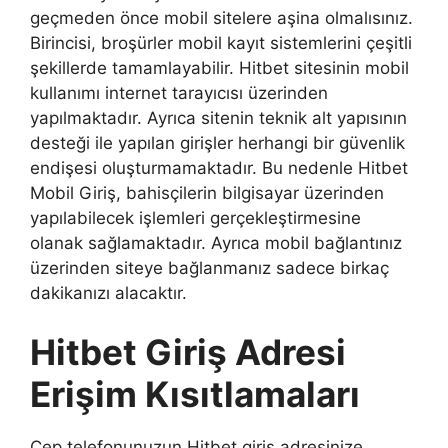
geçmeden önce mobil sitelere aşina olmalısınız.
Birincisi, broşürler mobil kayıt sistemlerini çeşitli
şekillerde tamamlayabilir. Hitbet sitesinin mobil
kullanımı internet tarayıcısı üzerinden
yapılmaktadır. Ayrıca sitenin teknik alt yapısının
desteği ile yapılan girişler herhangi bir güvenlik
endişesi oluşturmamaktadır. Bu nedenle Hitbet
Mobil Giriş, bahisçilerin bilgisayar üzerinden
yapılabilecek işlemleri gerçekleştirmesine
olanak sağlamaktadır. Ayrıca mobil bağlantınız
üzerinden siteye bağlanmanız sadece birkaç
dakikanızı alacaktır.
Hitbet Giriş Adresi
Erişim Kısıtlamaları
Cep telefonunuzun Hitbet giriş adresinize