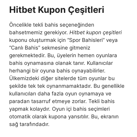
Hitbet Kupon Çeşitleri
Öncelikle tekli bahis seçeneğinden
bahsetmemiz gerekiyor.
Hitbet kupon çeşitleri
kuponu oluşturmak için “Spor Bahisleri” veya
“Canlı Bahis” sekmesine gitmeniz
gerekmektedir. Bu, üyelerin hemen oyunlara
bahis oynamasına olanak tanır. Kullanıcılar
herhangi bir oyuna bahis oynayabilirler.
Ülkemizdeki diğer sitelerde tüm oyunlar bu
şekilde tek tek oynanmamaktadır. Bu genellikle
kullanıcıları daha fazla oyun oynamaya ve
paradan tasarruf etmeye zorlar. Tekli bahis
yapmak kolaydır. Oyun içi bahis seçimleri
otomatik olarak kupona yansıtılır. Bu, ekranın
sağ tarafındadır.