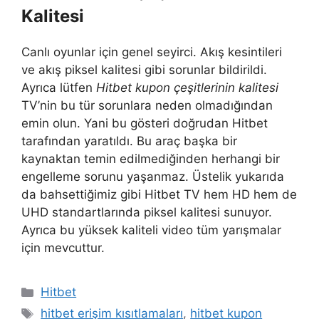
Kalitesi
Canlı oyunlar için genel seyirci. Akış kesintileri
ve akış piksel kalitesi gibi sorunlar bildirildi.
Ayrıca lütfen
Hitbet kupon çeşitlerinin kalitesi
TV’nin bu tür sorunlara neden olmadığından
emin olun. Yani bu gösteri doğrudan Hitbet
tarafından yaratıldı. Bu araç başka bir
kaynaktan temin edilmediğinden herhangi bir
engelleme sorunu yaşanmaz. Üstelik yukarıda
da bahsettiğimiz gibi Hitbet TV hem HD hem de
UHD standartlarında piksel kalitesi sunuyor.
Ayrıca bu yüksek kaliteli video tüm yarışmalar
için mevcuttur.
Kategoriler
Hitbet
Etiketler
hitbet erişim kısıtlamaları
,
hitbet kupon