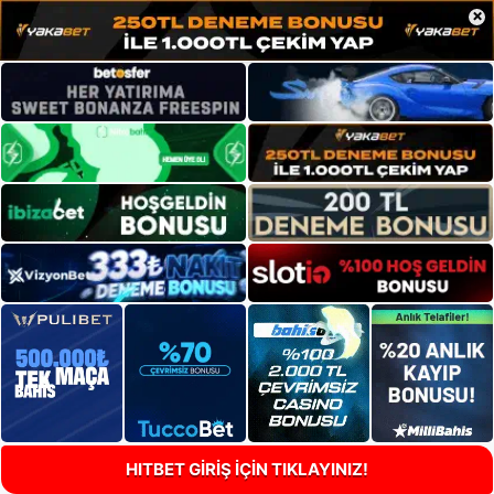
×
HITBET GİRİŞ İÇİN TIKLAYINIZ!