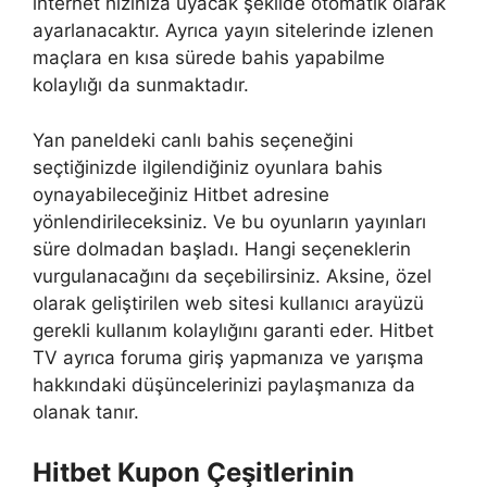
internet hızınıza uyacak şekilde otomatik olarak
ayarlanacaktır. Ayrıca yayın sitelerinde izlenen
maçlara en kısa sürede bahis yapabilme
kolaylığı da sunmaktadır.
Yan paneldeki canlı bahis seçeneğini
seçtiğinizde ilgilendiğiniz oyunlara bahis
oynayabileceğiniz Hitbet adresine
yönlendirileceksiniz. Ve bu oyunların yayınları
süre dolmadan başladı. Hangi seçeneklerin
vurgulanacağını da seçebilirsiniz. Aksine, özel
olarak geliştirilen web sitesi kullanıcı arayüzü
gerekli kullanım kolaylığını garanti eder. Hitbet
TV ayrıca foruma giriş yapmanıza ve yarışma
hakkındaki düşüncelerinizi paylaşmanıza da
olanak tanır.
Hitbet Kupon Çeşitlerinin