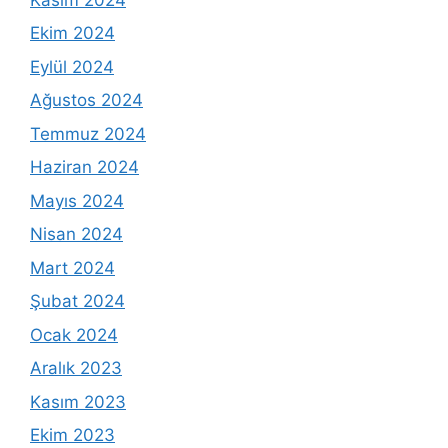
Ekim 2024
Eylül 2024
Ağustos 2024
Temmuz 2024
Haziran 2024
Mayıs 2024
Nisan 2024
Mart 2024
Şubat 2024
Ocak 2024
Aralık 2023
Kasım 2023
Ekim 2023