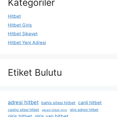
Kategoriler
Hitbet
Hitbet Giriş
Hitbet Şikayet
Hitbet Yeni Adresi
Etiket Bulutu
adresi hitbet
canli hitbet
bahis sitesi hitbet
casino sitesi hitbet
giris adresi hitbet
geçerli hitbet girişi
giris hitbet
giris yap hitbet