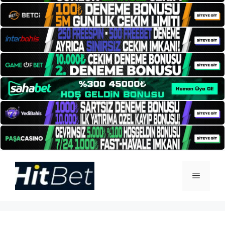
İçeriğe
atla
Menü