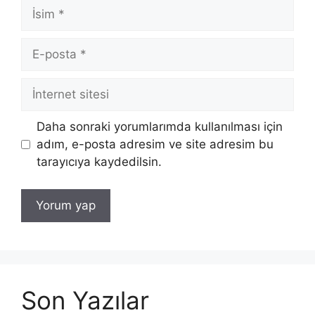
İsim
E-
posta
İnternet
sitesi
Daha sonraki yorumlarımda kullanılması için
adım, e-posta adresim ve site adresim bu
tarayıcıya kaydedilsin.
Son Yazılar